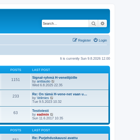
Search
Advanced search
Register
Login
It is currently Sun 9.8.2026 12.00
POSTS
LAST POST
Signal-ryhmä H-veneilijöille
1151
V
by
anttiautio
i
Wed 6.8.2025 22.35
e
w
Re: On tämä H-vene-net vaan u…
233
t
V
by
Velimies
h
i
Tue 9.5.2023 10.32
e
e
l
w
Testiviesti
a
63
t
V
by
eadmin
t
h
i
Sun 11.6.2017 10.35
e
e
e
s
l
w
t
a
t
p
POSTS
LAST POST
t
h
o
e
e
s
Re: Purjehduskauusi avattu
s