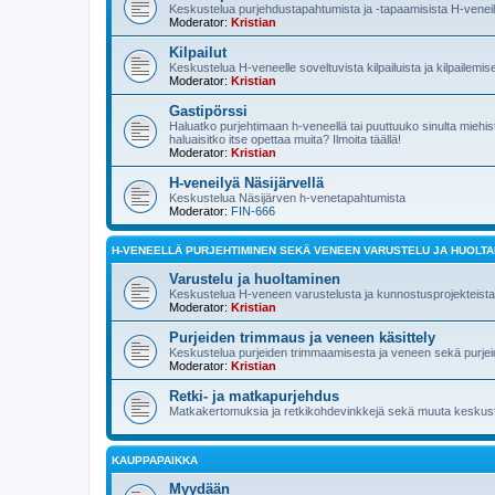
Keskustelua purjehdustapahtumista ja -tapaamisista H-veneilij
Moderator:
Kristian
Kilpailut
Keskustelua H-veneelle soveltuvista kilpailuista ja kilpailemis
Moderator:
Kristian
Gastipörssi
Haluatko purjehtimaan h-veneellä tai puuttuuko sinulta mieh
haluaisitko itse opettaa muita? Ilmoita täällä!
Moderator:
Kristian
H-veneilyä Näsijärvellä
Keskustelua Näsijärven h-venetapahtumista
Moderator:
FIN-666
H-VENEELLÄ PURJEHTIMINEN SEKÄ VENEEN VARUSTELU JA HUOLT
Varustelu ja huoltaminen
Keskustelua H-veneen varustelusta ja kunnostusprojekteista
Moderator:
Kristian
Purjeiden trimmaus ja veneen käsittely
Keskustelua purjeiden trimmaamisesta ja veneen sekä purjeid
Moderator:
Kristian
Retki- ja matkapurjehdus
Matkakertomuksia ja retkikohdevinkkejä sekä muuta keskuste
KAUPPAPAIKKA
Myydään