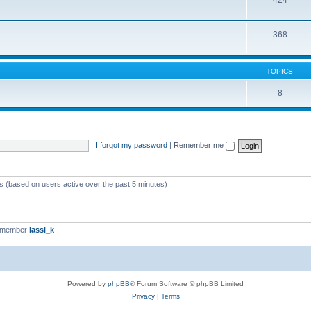
424
368
TOPICS
8
I forgot my password
|
Remember me
ts (based on users active over the past 5 minutes)
t member
lassi_k
Powered by
phpBB
® Forum Software © phpBB Limited
Privacy
|
Terms