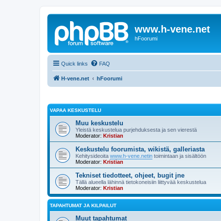
www.h-vene.net
hFoorumi
Quick links
FAQ
H-vene.net
hFoorumi
VAPAA KESKUSTELU
Muu keskustelu
Yleistä keskustelua purjehduksesta ja sen vierestä
Moderator:
Kristian
Keskustelu foorumista, wikistä, galleriasta
Kehitysideoita
www.h-vene.netin
toimintaan ja sisältöön
Moderator:
Kristian
Tekniset tiedotteet, ohjeet, bugit jne
Tällä alueella lähinnä tietokoneisiin liittyvää keskustelua
Moderator:
Kristian
TAPAHTUMAT JA KILPAILUT
Muut tapahtumat