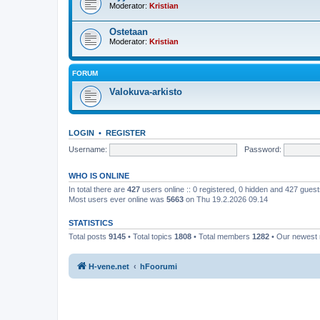
Moderator:
Kristian
Ostetaan
Moderator:
Kristian
FORUM
Valokuva-arkisto
LOGIN
•
REGISTER
Username:
Password:
WHO IS ONLINE
In total there are
427
users online :: 0 registered, 0 hidden and 427 gues
Most users ever online was
5663
on Thu 19.2.2026 09.14
STATISTICS
Total posts
9145
• Total topics
1808
• Total members
1282
• Our newes
H-vene.net
hFoorumi