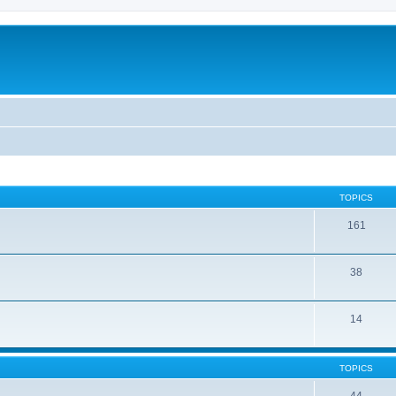
TOPICS
161
38
14
TOPICS