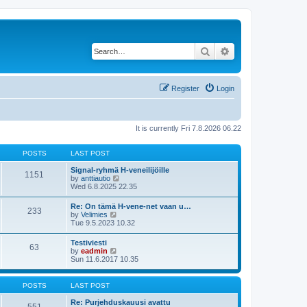
Search
Advanced search
Register
Login
It is currently Fri 7.8.2026 06.22
POSTS
LAST POST
Signal-ryhmä H-veneilijöille
1151
V
by
anttiautio
i
Wed 6.8.2025 22.35
e
w
Re: On tämä H-vene-net vaan u…
233
t
V
by
Velimies
h
i
Tue 9.5.2023 10.32
e
e
l
w
Testiviesti
a
63
t
V
by
eadmin
t
h
i
Sun 11.6.2017 10.35
e
e
e
s
l
w
t
a
t
p
POSTS
LAST POST
t
h
o
e
e
s
Re: Purjehduskauusi avattu
s