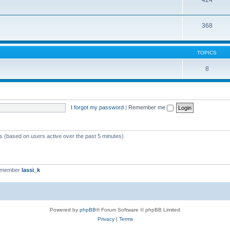
424
368
TOPICS
8
I forgot my password
|
Remember me
ts (based on users active over the past 5 minutes)
t member
lassi_k
Powered by
phpBB
® Forum Software © phpBB Limited
Privacy
|
Terms