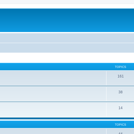
TOPICS
161
38
14
TOPICS