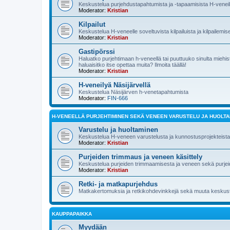
Keskustelua purjehdustapahtumista ja -tapaamisista H-veneilij
Moderator:
Kristian
Kilpailut
Keskustelua H-veneelle soveltuvista kilpailuista ja kilpailemis
Moderator:
Kristian
Gastipörssi
Haluatko purjehtimaan h-veneellä tai puuttuuko sinulta mieh
haluaisitko itse opettaa muita? Ilmoita täällä!
Moderator:
Kristian
H-veneilyä Näsijärvellä
Keskustelua Näsijärven h-venetapahtumista
Moderator:
FIN-666
H-VENEELLÄ PURJEHTIMINEN SEKÄ VENEEN VARUSTELU JA HUOLT
Varustelu ja huoltaminen
Keskustelua H-veneen varustelusta ja kunnostusprojekteista
Moderator:
Kristian
Purjeiden trimmaus ja veneen käsittely
Keskustelua purjeiden trimmaamisesta ja veneen sekä purjeid
Moderator:
Kristian
Retki- ja matkapurjehdus
Matkakertomuksia ja retkikohdevinkkejä sekä muuta keskuste
KAUPPAPAIKKA
Myydään