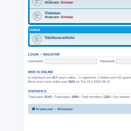
Moderator:
Kristian
Ostetaan
Moderator:
Kristian
FORUM
Valokuva-arkisto
LOGIN
•
REGISTER
Username:
Password:
WHO IS ONLINE
In total there are
417
users online :: 2 registered, 0 hidden and 415 gues
Most users ever online was
5663
on Thu 19.2.2026 09.14
STATISTICS
Total posts
9145
• Total topics
1808
• Total members
1282
• Our newes
H-vene.net
hFoorumi