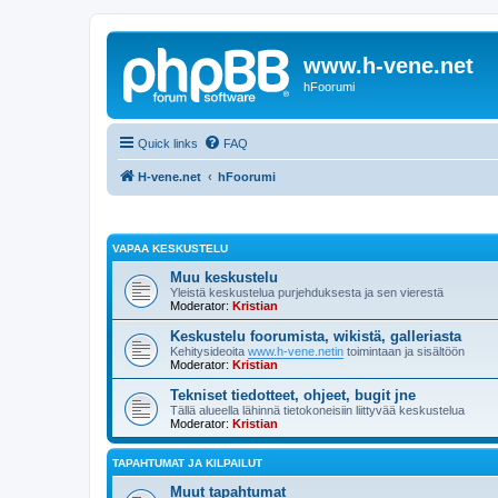
www.h-vene.net
hFoorumi
Quick links
FAQ
H-vene.net
hFoorumi
VAPAA KESKUSTELU
Muu keskustelu
Yleistä keskustelua purjehduksesta ja sen vierestä
Moderator:
Kristian
Keskustelu foorumista, wikistä, galleriasta
Kehitysideoita
www.h-vene.netin
toimintaan ja sisältöön
Moderator:
Kristian
Tekniset tiedotteet, ohjeet, bugit jne
Tällä alueella lähinnä tietokoneisiin liittyvää keskustelua
Moderator:
Kristian
TAPAHTUMAT JA KILPAILUT
Muut tapahtumat