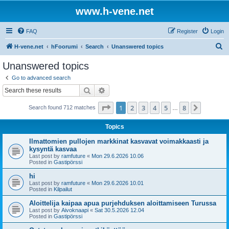
www.h-vene.net
FAQ
Register
Login
S
H-vene.net
hFoorumi
Search
Unanswered topics
e
Unanswered topics
a
Go to advanced search
r
Search
Advanced search
c
Page
1
of
8
1
2
3
4
5
8
Next
Search found 712 matches
h
…
Topics
Ilmattomien pullojen markkinat kasvavat voimakkaasti ja
kysyntä kasvaa
Last post by
ramfuture
«
Mon 29.6.2026 10.06
Posted in
Gastipörssi
hi
Last post by
ramfuture
«
Mon 29.6.2026 10.01
Posted in
Kilpailut
Aloittelija kaipaa apua purjehduksen aloittamiseen Turussa
Last post by
Aivoknaapi
«
Sat 30.5.2026 12.04
Posted in
Gastipörssi