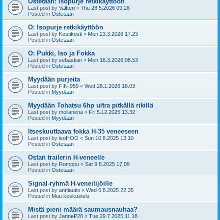
Ostetaan: Isopurje retkikäyttöön
Last post by
Valtteri
«
Thu 28.5.2026 09.28
Posted in
Ostetaan
O: Isopurje retkikäyttöön
Last post by
Kostikosti
«
Mon 23.3.2026 17.23
Posted in
Ostetaan
O: Pukki, Iso ja Fokka
Last post by
sebastian
«
Mon 16.3.2026 08.53
Posted in
Ostetaan
Myydään purjeita
Last post by
FIN-959
«
Wed 28.1.2026 18.03
Posted in
Myydään
Myydään Tohatsu 6hp ultra pitkällä rikillä
Last post by
moilanena
«
Fri 5.12.2025 13.32
Posted in
Myydään
Itseskuuttaava fokka H-35 veneeseen
Last post by
isoHOO
«
Sun 10.8.2025 13.10
Posted in
Ostetaan
Ostan trailerin H-veneelle
Last post by
Romppu
«
Sat 9.8.2025 17.09
Posted in
Ostetaan
Signal-ryhmä H-veneilijöille
Last post by
anttiautio
«
Wed 6.8.2025 22.35
Posted in
Muu keskustelu
Mistä pieni määrä saumausnauhaa?
Last post by
JanneP28
«
Tue 29.7.2025 11.18