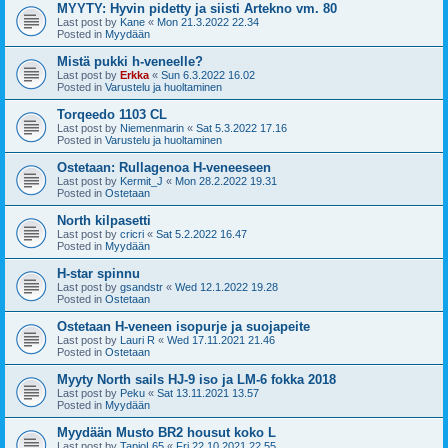
MYYTY: Hyvin pidetty ja siisti Artekno vm. 80
Last post by
Kane
«
Mon 21.3.2022 22.34
Posted in
Myydään
Mistä pukki h-veneelle?
Last post by
Erkka
«
Sun 6.3.2022 16.02
Posted in
Varustelu ja huoltaminen
Torqeedo 1103 CL
Last post by
Niemenmarin
«
Sat 5.3.2022 17.16
Posted in
Varustelu ja huoltaminen
Ostetaan: Rullagenoa H-veneeseen
Last post by
Kermit_J
«
Mon 28.2.2022 19.31
Posted in
Ostetaan
North kilpasetti
Last post by
cricri
«
Sat 5.2.2022 16.47
Posted in
Myydään
H-star spinnu
Last post by
gsandstr
«
Wed 12.1.2022 19.28
Posted in
Ostetaan
Ostetaan H-veneen isopurje ja suojapeite
Last post by
Lauri R
«
Wed 17.11.2021 21.46
Posted in
Ostetaan
Myyty North sails HJ-9 iso ja LM-6 fokka 2018
Last post by
Peku
«
Sat 13.11.2021 13.57
Posted in
Myydään
Myydään Musto BR2 housut koko L
Last post by
TapioL65
«
Fri 22.10.2021 22.55