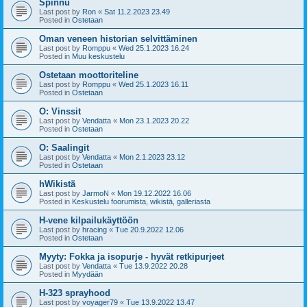
Spinnu
Last post by
Ron
«
Sat 11.2.2023 23.49
Posted in
Ostetaan
Oman veneen historian selvittäminen
Last post by
Romppu
«
Wed 25.1.2023 16.24
Posted in
Muu keskustelu
Ostetaan moottoriteline
Last post by
Romppu
«
Wed 25.1.2023 16.11
Posted in
Ostetaan
O: Vinssit
Last post by
Vendatta
«
Mon 23.1.2023 20.22
Posted in
Ostetaan
O: Saalingit
Last post by
Vendatta
«
Mon 2.1.2023 23.12
Posted in
Ostetaan
hWikistä
Last post by
JarmoN
«
Mon 19.12.2022 16.06
Posted in
Keskustelu foorumista, wikistä, galleriasta
H-vene kilpailukäyttöön
Last post by
hracing
«
Tue 20.9.2022 12.06
Posted in
Ostetaan
Myyty: Fokka ja isopurje - hyvät retkipurjeet
Last post by
Vendatta
«
Tue 13.9.2022 20.28
Posted in
Myydään
H-323 sprayhood
Last post by
voyager79
«
Tue 13.9.2022 13.47