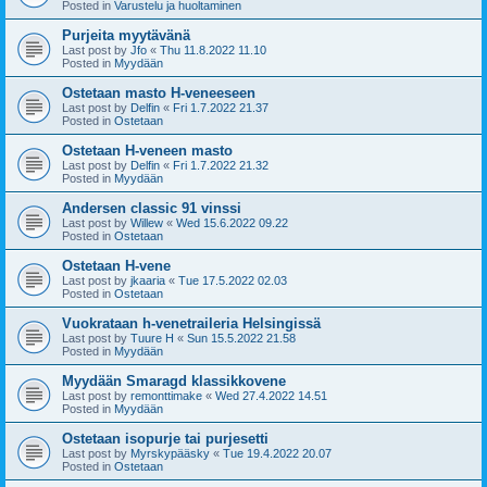
Posted in
Varustelu ja huoltaminen
Purjeita myytävänä
Last post by
Jfo
«
Thu 11.8.2022 11.10
Posted in
Myydään
Ostetaan masto H-veneeseen
Last post by
Delfin
«
Fri 1.7.2022 21.37
Posted in
Ostetaan
Ostetaan H-veneen masto
Last post by
Delfin
«
Fri 1.7.2022 21.32
Posted in
Myydään
Andersen classic 91 vinssi
Last post by
Willew
«
Wed 15.6.2022 09.22
Posted in
Ostetaan
Ostetaan H-vene
Last post by
jkaaria
«
Tue 17.5.2022 02.03
Posted in
Ostetaan
Vuokrataan h-venetraileria Helsingissä
Last post by
Tuure H
«
Sun 15.5.2022 21.58
Posted in
Myydään
Myydään Smaragd klassikkovene
Last post by
remonttimake
«
Wed 27.4.2022 14.51
Posted in
Myydään
Ostetaan isopurje tai purjesetti
Last post by
Myrskypääsky
«
Tue 19.4.2022 20.07
Posted in
Ostetaan