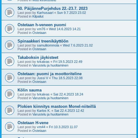
50. PäijännePurjehdus 22.-23.7. 2023
Last post by
Karhusaari
«
Sun 9.7.2023 23.02
Posted in
Kilpailut
Ostetaan h-veneen puomi
Last post by
vm76
«
Wed 14.6.2023 14.21
Posted in
Ostetaan
Spinaakkeri treenikäyttöön
Last post by
samulitommola
«
Wed 7.6.2023 21.02
Posted in
Ostetaan
Takaboksin jäykisteet
Last post by
tvkalvas
«
Fri 19.5.2023 22.49
Posted in
Varustelu ja huoltaminen
Ostetaan: puomi ja moottoriteline
Last post by
Jussi V
«
Thu 18.5.2023 22.08
Posted in
Ostetaan
Kölin sauma
Last post by
tvkalvas
«
Sat 22.4.2023 18.24
Posted in
Varustelu ja huoltaminen
Plokien kiinnitys mastoon Monel-niiteillä
Last post by
Karlos K.
«
Sat 22.4.2023 12.42
Posted in
Varustelu ja huoltaminen
Ostetaan H-vene
Last post by
vm44
«
Fri 10.3.2023 11.07
Posted in
Ostetaan