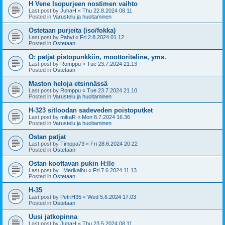
H Vene Isopurjeen nostimen vaihto
Last post by
JuhaH
«
Thu 22.8.2024 08.11
Posted in
Varustelu ja huoltaminen
Ostetaan purjeita (iso/fokka)
Last post by
Pahvi
«
Fri 2.8.2024 01.12
Posted in
Ostetaan
O: patjat pistopunkkiin, moottoriteline, yms.
Last post by
Romppu
«
Tue 23.7.2024 21.13
Posted in
Ostetaan
Maston heloja etsinnässä
Last post by
Romppu
«
Tue 23.7.2024 21.10
Posted in
Varustelu ja huoltaminen
H-323 sitloodan sadeveden poistoputket
Last post by
mikaR
«
Mon 8.7.2024 16.36
Posted in
Varustelu ja huoltaminen
Ostan patjat
Last post by
Timppa73
«
Fri 28.6.2024 20.22
Posted in
Ostetaan
Ostan koottavan pukin H:lle
Last post by
. Merikalhu
«
Fri 7.6.2024 11.13
Posted in
Ostetaan
H-35
Last post by
PetriH35
«
Wed 5.6.2024 17.03
Posted in
Ostetaan
Uusi jatkopinna
Last post by
JuhaH
«
Thu 23.5.2024 08.11