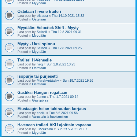
Posted in
Myydään
Ostetaan h-vene traileri
Last post by
elisasta
«
Thu 14.10.2021 15.32
Posted in
Ostetaan
Myydään: Velocitek Shift - Myyty
Last post by
Seilori1
«
Thu 12.8.2021 09.31
Posted in
Myydään
Myyty - Uusi spinnu
Last post by
Seilori1
«
Thu 12.8.2021 09.25
Posted in
Myydään
Traileri H-Veneelle
Last post by
niiloj
«
Sun 1.8.2021 13.23
Posted in
Ostetaan
Isopurje tai purjesetti
Last post by
Myrskypääsky
«
Sun 18.7.2021 19.26
Posted in
Ostetaan
Gastiksi Hangon regattaan
Last post by
Janne
«
Thu 1.7.2021 00.14
Posted in
Gastipörssi
Etustaagin helan tukiraudan korjaus
Last post by
snellu
«
Tue 8.6.2021 09.56
Posted in
Varustelu ja huoltaminen
H-veneen traileri AKU ajoittain vapaana
Last post by
. Merikalhu
«
Sun 23.5.2021 21.07
Posted in
Myydään