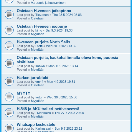
Posted in
Varustelu ja huoltaminen
Ostetaan H-veneen jatkopinna
Last post by
Tlevanen
«
Thu 23.5.2024 08.03
Posted in
Ostetaan
Ostetaan H-veneen isopurje
Last post by
kimo
«
Sat 9.3.2024 19.38
Posted in
Myydään
H-veneen purjeita North Sails
Last post by
Steffi
«
Wed 20.9.2023 13.32
Posted in
Myydään
Ostetaan purjeita, kaukohallinnalla oleva kone, puuosia
sisätilaan.
Last post by
sahwa
«
Mon 11.9.2023 13.14
Posted in
Myydään
Harken jarrubloki
Last post by
vm44
«
Mon 4.9.2023 19.31
Posted in
Ostetaan
MYYTY
Last post by
veturi
«
Wed 30.8.2023 15.30
Posted in
Myydään
H-548 ja AKU traileri nettiveneessä
Last post by
. Merikalhu
«
Thu 27.7.2023 20.00
Posted in
Myydään
Whatsapp keskustelu
Last post by
Karhusaari
«
Sun 9.7.2023 23.12
Posted in
Muu keskustelu