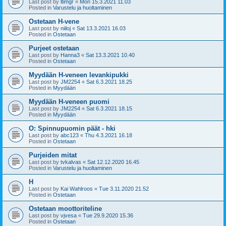
Last post by
ltimgr
«
Mon 15.3.2021 11.03
Posted in
Varustelu ja huoltaminen
Ostetaan H-vene
Last post by
niiloj
«
Sat 13.3.2021 16.03
Posted in
Ostetaan
Purjeet ostetaan
Last post by
Hanna3
«
Sat 13.3.2021 10.40
Posted in
Ostetaan
Myydään H-veneen levankipukki
Last post by
JM2254
«
Sat 6.3.2021 18.25
Posted in
Myydään
Myydään H-veneen puomi
Last post by
JM2254
«
Sat 6.3.2021 18.15
Posted in
Myydään
O: Spinnupuomin päät - hki
Last post by
abc123
«
Thu 4.3.2021 16.18
Posted in
Ostetaan
Purjeiden mitat
Last post by
tvkalvas
«
Sat 12.12.2020 16.45
Posted in
Varustelu ja huoltaminen
H
Last post by
Kai Wahlroos
«
Tue 3.11.2020 21.52
Posted in
Ostetaan
Ostetaan moottoriteline
Last post by
vjvesa
«
Tue 29.9.2020 15.36
Posted in
Ostetaan