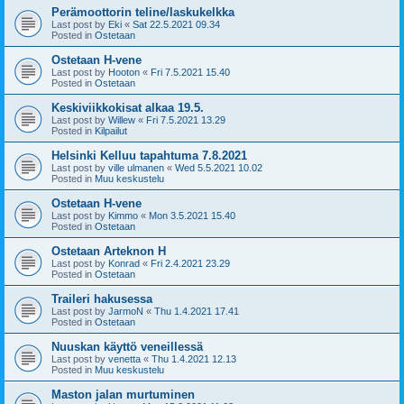
Perämoottorin teline/laskukelkka
Last post by
Eki
«
Sat 22.5.2021 09.34
Posted in
Ostetaan
Ostetaan H-vene
Last post by
Hooton
«
Fri 7.5.2021 15.40
Posted in
Ostetaan
Keskiviikkokisat alkaa 19.5.
Last post by
Willew
«
Fri 7.5.2021 13.29
Posted in
Kilpailut
Helsinki Kelluu tapahtuma 7.8.2021
Last post by
ville ulmanen
«
Wed 5.5.2021 10.02
Posted in
Muu keskustelu
Ostetaan H-vene
Last post by
Kimmo
«
Mon 3.5.2021 15.40
Posted in
Ostetaan
Ostetaan Arteknon H
Last post by
Konrad
«
Fri 2.4.2021 23.29
Posted in
Ostetaan
Traileri hakusessa
Last post by
JarmoN
«
Thu 1.4.2021 17.41
Posted in
Ostetaan
Nuuskan käyttö veneillessä
Last post by
venetta
«
Thu 1.4.2021 12.13
Posted in
Muu keskustelu
Maston jalan murtuminen