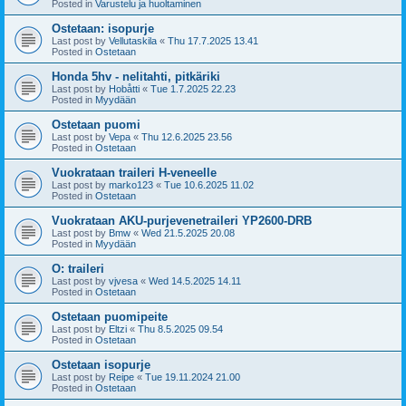
Posted in
Varustelu ja huoltaminen
Ostetaan: isopurje
Last post by
Vellutaskila
«
Thu 17.7.2025 13.41
Posted in
Ostetaan
Honda 5hv - nelitahti, pitkäriki
Last post by
Hobåtti
«
Tue 1.7.2025 22.23
Posted in
Myydään
Ostetaan puomi
Last post by
Vepa
«
Thu 12.6.2025 23.56
Posted in
Ostetaan
Vuokrataan traileri H-veneelle
Last post by
marko123
«
Tue 10.6.2025 11.02
Posted in
Ostetaan
Vuokrataan AKU-purjevenetraileri YP2600-DRB
Last post by
Bmw
«
Wed 21.5.2025 20.08
Posted in
Myydään
O: traileri
Last post by
vjvesa
«
Wed 14.5.2025 14.11
Posted in
Ostetaan
Ostetaan puomipeite
Last post by
Eltzi
«
Thu 8.5.2025 09.54
Posted in
Ostetaan
Ostetaan isopurje
Last post by
Reipe
«
Tue 19.11.2024 21.00
Posted in
Ostetaan