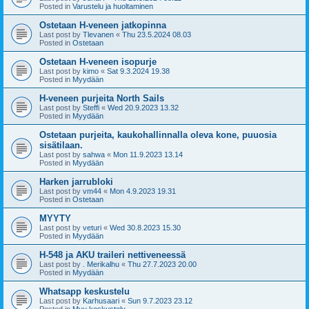
Posted in
Varustelu ja huoltaminen
Ostetaan H-veneen jatkopinna
Last post by
Tlevanen
«
Thu 23.5.2024 08.03
Posted in
Ostetaan
Ostetaan H-veneen isopurje
Last post by
kimo
«
Sat 9.3.2024 19.38
Posted in
Myydään
H-veneen purjeita North Sails
Last post by
Steffi
«
Wed 20.9.2023 13.32
Posted in
Myydään
Ostetaan purjeita, kaukohallinnalla oleva kone, puuosia
sisätilaan.
Last post by
sahwa
«
Mon 11.9.2023 13.14
Posted in
Myydään
Harken jarrubloki
Last post by
vm44
«
Mon 4.9.2023 19.31
Posted in
Ostetaan
MYYTY
Last post by
veturi
«
Wed 30.8.2023 15.30
Posted in
Myydään
H-548 ja AKU traileri nettiveneessä
Last post by
. Merikalhu
«
Thu 27.7.2023 20.00
Posted in
Myydään
Whatsapp keskustelu
Last post by
Karhusaari
«
Sun 9.7.2023 23.12
Posted in
Muu keskustelu