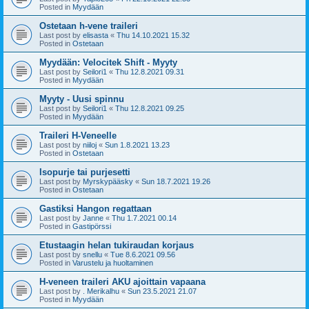
Posted in
Myydään
Ostetaan h-vene traileri
Last post by
elisasta
«
Thu 14.10.2021 15.32
Posted in
Ostetaan
Myydään: Velocitek Shift - Myyty
Last post by
Seilori1
«
Thu 12.8.2021 09.31
Posted in
Myydään
Myyty - Uusi spinnu
Last post by
Seilori1
«
Thu 12.8.2021 09.25
Posted in
Myydään
Traileri H-Veneelle
Last post by
niiloj
«
Sun 1.8.2021 13.23
Posted in
Ostetaan
Isopurje tai purjesetti
Last post by
Myrskypääsky
«
Sun 18.7.2021 19.26
Posted in
Ostetaan
Gastiksi Hangon regattaan
Last post by
Janne
«
Thu 1.7.2021 00.14
Posted in
Gastipörssi
Etustaagin helan tukiraudan korjaus
Last post by
snellu
«
Tue 8.6.2021 09.56
Posted in
Varustelu ja huoltaminen
H-veneen traileri AKU ajoittain vapaana
Last post by
. Merikalhu
«
Sun 23.5.2021 21.07
Posted in
Myydään