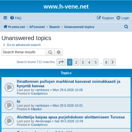
www.h-vene.net
FAQ
Register
Login
S
H-vene.net
hFoorumi
Search
Unanswered topics
e
Unanswered topics
a
Go to advanced search
r
Search
Advanced search
c
Page
1
of
8
1
2
3
4
5
8
Next
Search found 712 matches
h
…
Topics
Ilmattomien pullojen markkinat kasvavat voimakkaasti ja
kysyntä kasvaa
Last post by
ramfuture
«
Mon 29.6.2026 10.06
Posted in
Gastipörssi
hi
Last post by
ramfuture
«
Mon 29.6.2026 10.01
Posted in
Kilpailut
Aloittelija kaipaa apua purjehduksen aloittamiseen Turussa
Last post by
Aivoknaapi
«
Sat 30.5.2026 12.04
Posted in
Gastipörssi