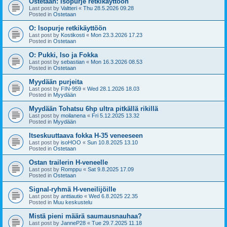
Ostetaan: Isopurje retkikäyttöön
Last post by
Valtteri
«
Thu 28.5.2026 09.28
Posted in
Ostetaan
O: Isopurje retkikäyttöön
Last post by
Kostikosti
«
Mon 23.3.2026 17.23
Posted in
Ostetaan
O: Pukki, Iso ja Fokka
Last post by
sebastian
«
Mon 16.3.2026 08.53
Posted in
Ostetaan
Myydään purjeita
Last post by
FIN-959
«
Wed 28.1.2026 18.03
Posted in
Myydään
Myydään Tohatsu 6hp ultra pitkällä rikillä
Last post by
moilanena
«
Fri 5.12.2025 13.32
Posted in
Myydään
Itseskuuttaava fokka H-35 veneeseen
Last post by
isoHOO
«
Sun 10.8.2025 13.10
Posted in
Ostetaan
Ostan trailerin H-veneelle
Last post by
Romppu
«
Sat 9.8.2025 17.09
Posted in
Ostetaan
Signal-ryhmä H-veneilijöille
Last post by
anttiautio
«
Wed 6.8.2025 22.35
Posted in
Muu keskustelu
Mistä pieni määrä saumausnauhaa?
Last post by
JanneP28
«
Tue 29.7.2025 11.18