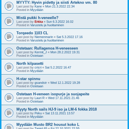
MYYTY: Hyvin pidetty ja siisti Artekno vm. 80
Last post by
Kane
«
Mon 21.3.2022 22.34
Posted in
Myydään
Mistä pukki h-veneelle?
Last post by
Erkka
«
Sun 6.3.2022 16.02
Posted in
Varustelu ja huoltaminen
Torqeedo 1103 CL
Last post by
Niemenmarin
«
Sat 5.3.2022 17.16
Posted in
Varustelu ja huoltaminen
Ostetaan: Rullagenoa H-veneeseen
Last post by
Kermit_J
«
Mon 28.2.2022 19.31
Posted in
Ostetaan
North kilpasetti
Last post by
cricri
«
Sat 5.2.2022 16.47
Posted in
Myydään
H-star spinnu
Last post by
gsandstr
«
Wed 12.1.2022 19.28
Posted in
Ostetaan
Ostetaan H-veneen isopurje ja suojapeite
Last post by
Lauri R
«
Wed 17.11.2021 21.46
Posted in
Ostetaan
Myyty North sails HJ-9 iso ja LM-6 fokka 2018
Last post by
Peku
«
Sat 13.11.2021 13.57
Posted in
Myydään
Myydään Musto BR2 housut koko L
Last post by
TapioL65
«
Fri 22.10.2021 22.55