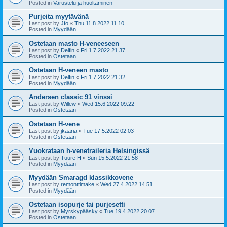
Posted in
Varustelu ja huoltaminen
Purjeita myytävänä
Last post by
Jfo
«
Thu 11.8.2022 11.10
Posted in
Myydään
Ostetaan masto H-veneeseen
Last post by
Delfin
«
Fri 1.7.2022 21.37
Posted in
Ostetaan
Ostetaan H-veneen masto
Last post by
Delfin
«
Fri 1.7.2022 21.32
Posted in
Myydään
Andersen classic 91 vinssi
Last post by
Willew
«
Wed 15.6.2022 09.22
Posted in
Ostetaan
Ostetaan H-vene
Last post by
jkaaria
«
Tue 17.5.2022 02.03
Posted in
Ostetaan
Vuokrataan h-venetraileria Helsingissä
Last post by
Tuure H
«
Sun 15.5.2022 21.58
Posted in
Myydään
Myydään Smaragd klassikkovene
Last post by
remonttimake
«
Wed 27.4.2022 14.51
Posted in
Myydään
Ostetaan isopurje tai purjesetti
Last post by
Myrskypääsky
«
Tue 19.4.2022 20.07
Posted in
Ostetaan