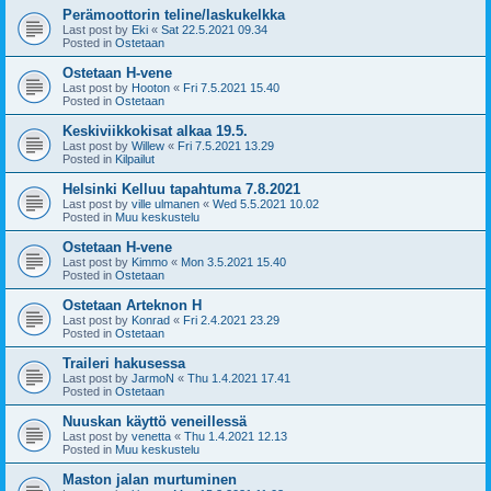
Perämoottorin teline/laskukelkka
Last post by
Eki
«
Sat 22.5.2021 09.34
Posted in
Ostetaan
Ostetaan H-vene
Last post by
Hooton
«
Fri 7.5.2021 15.40
Posted in
Ostetaan
Keskiviikkokisat alkaa 19.5.
Last post by
Willew
«
Fri 7.5.2021 13.29
Posted in
Kilpailut
Helsinki Kelluu tapahtuma 7.8.2021
Last post by
ville ulmanen
«
Wed 5.5.2021 10.02
Posted in
Muu keskustelu
Ostetaan H-vene
Last post by
Kimmo
«
Mon 3.5.2021 15.40
Posted in
Ostetaan
Ostetaan Arteknon H
Last post by
Konrad
«
Fri 2.4.2021 23.29
Posted in
Ostetaan
Traileri hakusessa
Last post by
JarmoN
«
Thu 1.4.2021 17.41
Posted in
Ostetaan
Nuuskan käyttö veneillessä
Last post by
venetta
«
Thu 1.4.2021 12.13
Posted in
Muu keskustelu
Maston jalan murtuminen