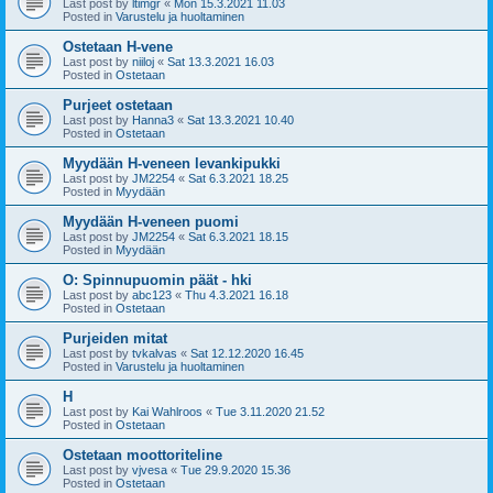
Last post by
ltimgr
«
Mon 15.3.2021 11.03
Posted in
Varustelu ja huoltaminen
Ostetaan H-vene
Last post by
niiloj
«
Sat 13.3.2021 16.03
Posted in
Ostetaan
Purjeet ostetaan
Last post by
Hanna3
«
Sat 13.3.2021 10.40
Posted in
Ostetaan
Myydään H-veneen levankipukki
Last post by
JM2254
«
Sat 6.3.2021 18.25
Posted in
Myydään
Myydään H-veneen puomi
Last post by
JM2254
«
Sat 6.3.2021 18.15
Posted in
Myydään
O: Spinnupuomin päät - hki
Last post by
abc123
«
Thu 4.3.2021 16.18
Posted in
Ostetaan
Purjeiden mitat
Last post by
tvkalvas
«
Sat 12.12.2020 16.45
Posted in
Varustelu ja huoltaminen
H
Last post by
Kai Wahlroos
«
Tue 3.11.2020 21.52
Posted in
Ostetaan
Ostetaan moottoriteline
Last post by
vjvesa
«
Tue 29.9.2020 15.36
Posted in
Ostetaan