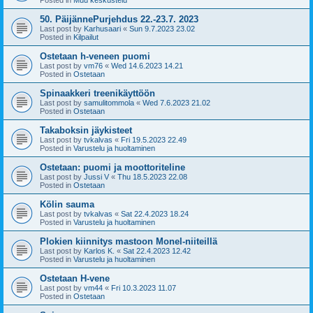
50. PäijännePurjehdus 22.-23.7. 2023
Last post by
Karhusaari
«
Sun 9.7.2023 23.02
Posted in
Kilpailut
Ostetaan h-veneen puomi
Last post by
vm76
«
Wed 14.6.2023 14.21
Posted in
Ostetaan
Spinaakkeri treenikäyttöön
Last post by
samulitommola
«
Wed 7.6.2023 21.02
Posted in
Ostetaan
Takaboksin jäykisteet
Last post by
tvkalvas
«
Fri 19.5.2023 22.49
Posted in
Varustelu ja huoltaminen
Ostetaan: puomi ja moottoriteline
Last post by
Jussi V
«
Thu 18.5.2023 22.08
Posted in
Ostetaan
Kölin sauma
Last post by
tvkalvas
«
Sat 22.4.2023 18.24
Posted in
Varustelu ja huoltaminen
Plokien kiinnitys mastoon Monel-niiteillä
Last post by
Karlos K.
«
Sat 22.4.2023 12.42
Posted in
Varustelu ja huoltaminen
Ostetaan H-vene
Last post by
vm44
«
Fri 10.3.2023 11.07
Posted in
Ostetaan