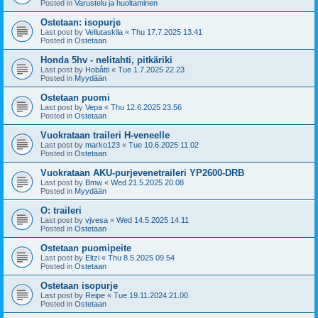
Posted in
Varustelu ja huoltaminen
Ostetaan: isopurje
Last post by
Vellutaskila
«
Thu 17.7.2025 13.41
Posted in
Ostetaan
Honda 5hv - nelitahti, pitkäriki
Last post by
Hobåtti
«
Tue 1.7.2025 22.23
Posted in
Myydään
Ostetaan puomi
Last post by
Vepa
«
Thu 12.6.2025 23.56
Posted in
Ostetaan
Vuokrataan traileri H-veneelle
Last post by
marko123
«
Tue 10.6.2025 11.02
Posted in
Ostetaan
Vuokrataan AKU-purjevenetraileri YP2600-DRB
Last post by
Bmw
«
Wed 21.5.2025 20.08
Posted in
Myydään
O: traileri
Last post by
vjvesa
«
Wed 14.5.2025 14.11
Posted in
Ostetaan
Ostetaan puomipeite
Last post by
Eltzi
«
Thu 8.5.2025 09.54
Posted in
Ostetaan
Ostetaan isopurje
Last post by
Reipe
«
Tue 19.11.2024 21.00
Posted in
Ostetaan