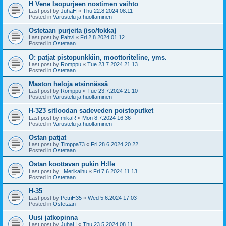
H Vene Isopurjeen nostimen vaihto
Last post by
JuhaH
«
Thu 22.8.2024 08.11
Posted in
Varustelu ja huoltaminen
Ostetaan purjeita (iso/fokka)
Last post by
Pahvi
«
Fri 2.8.2024 01.12
Posted in
Ostetaan
O: patjat pistopunkkiin, moottoriteline, yms.
Last post by
Romppu
«
Tue 23.7.2024 21.13
Posted in
Ostetaan
Maston heloja etsinnässä
Last post by
Romppu
«
Tue 23.7.2024 21.10
Posted in
Varustelu ja huoltaminen
H-323 sitloodan sadeveden poistoputket
Last post by
mikaR
«
Mon 8.7.2024 16.36
Posted in
Varustelu ja huoltaminen
Ostan patjat
Last post by
Timppa73
«
Fri 28.6.2024 20.22
Posted in
Ostetaan
Ostan koottavan pukin H:lle
Last post by
. Merikalhu
«
Fri 7.6.2024 11.13
Posted in
Ostetaan
H-35
Last post by
PetriH35
«
Wed 5.6.2024 17.03
Posted in
Ostetaan
Uusi jatkopinna
Last post by
JuhaH
«
Thu 23.5.2024 08.11