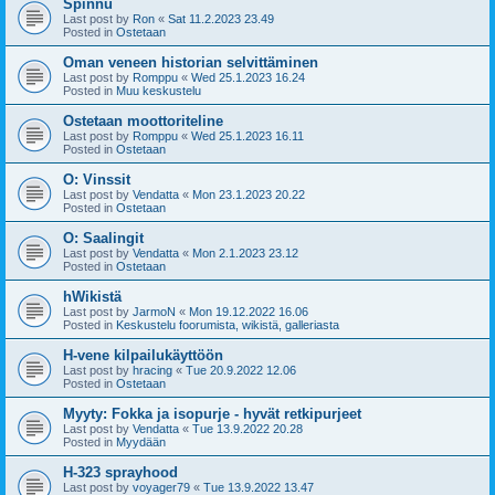
Spinnu
Last post by
Ron
«
Sat 11.2.2023 23.49
Posted in
Ostetaan
Oman veneen historian selvittäminen
Last post by
Romppu
«
Wed 25.1.2023 16.24
Posted in
Muu keskustelu
Ostetaan moottoriteline
Last post by
Romppu
«
Wed 25.1.2023 16.11
Posted in
Ostetaan
O: Vinssit
Last post by
Vendatta
«
Mon 23.1.2023 20.22
Posted in
Ostetaan
O: Saalingit
Last post by
Vendatta
«
Mon 2.1.2023 23.12
Posted in
Ostetaan
hWikistä
Last post by
JarmoN
«
Mon 19.12.2022 16.06
Posted in
Keskustelu foorumista, wikistä, galleriasta
H-vene kilpailukäyttöön
Last post by
hracing
«
Tue 20.9.2022 12.06
Posted in
Ostetaan
Myyty: Fokka ja isopurje - hyvät retkipurjeet
Last post by
Vendatta
«
Tue 13.9.2022 20.28
Posted in
Myydään
H-323 sprayhood
Last post by
voyager79
«
Tue 13.9.2022 13.47