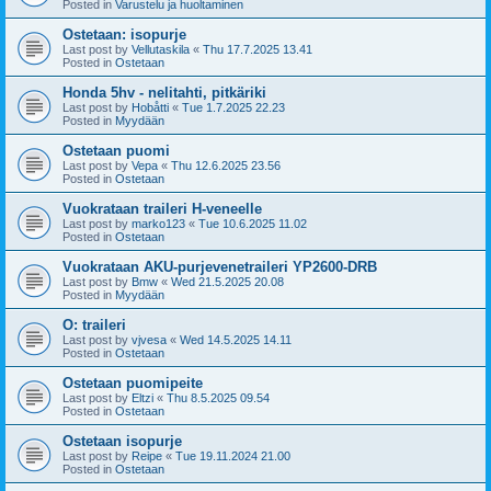
Posted in
Varustelu ja huoltaminen
Ostetaan: isopurje
Last post by
Vellutaskila
«
Thu 17.7.2025 13.41
Posted in
Ostetaan
Honda 5hv - nelitahti, pitkäriki
Last post by
Hobåtti
«
Tue 1.7.2025 22.23
Posted in
Myydään
Ostetaan puomi
Last post by
Vepa
«
Thu 12.6.2025 23.56
Posted in
Ostetaan
Vuokrataan traileri H-veneelle
Last post by
marko123
«
Tue 10.6.2025 11.02
Posted in
Ostetaan
Vuokrataan AKU-purjevenetraileri YP2600-DRB
Last post by
Bmw
«
Wed 21.5.2025 20.08
Posted in
Myydään
O: traileri
Last post by
vjvesa
«
Wed 14.5.2025 14.11
Posted in
Ostetaan
Ostetaan puomipeite
Last post by
Eltzi
«
Thu 8.5.2025 09.54
Posted in
Ostetaan
Ostetaan isopurje
Last post by
Reipe
«
Tue 19.11.2024 21.00
Posted in
Ostetaan