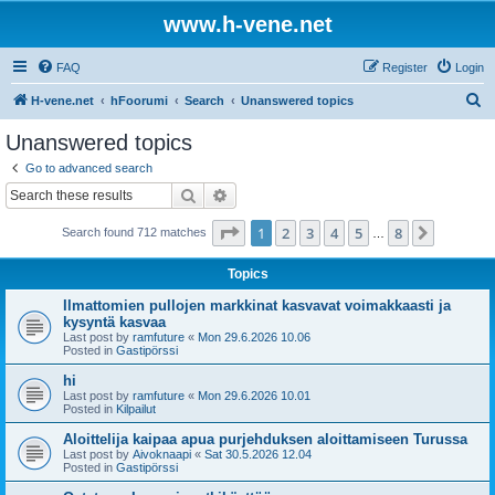
www.h-vene.net
FAQ
Register
Login
S
H-vene.net
hFoorumi
Search
Unanswered topics
e
Unanswered topics
a
Go to advanced search
r
Search
Advanced search
c
Page
1
of
8
1
2
3
4
5
8
Next
Search found 712 matches
h
…
Topics
Ilmattomien pullojen markkinat kasvavat voimakkaasti ja
kysyntä kasvaa
Last post by
ramfuture
«
Mon 29.6.2026 10.06
Posted in
Gastipörssi
hi
Last post by
ramfuture
«
Mon 29.6.2026 10.01
Posted in
Kilpailut
Aloittelija kaipaa apua purjehduksen aloittamiseen Turussa
Last post by
Aivoknaapi
«
Sat 30.5.2026 12.04
Posted in
Gastipörssi