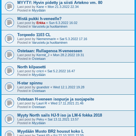
MYYTY: Hyvin pidetty ja siisti Artekno vm. 80
Last post by
Kane
«
Mon 21.3.2022 22.34
Posted in
Myydään
Mistä pukki h-veneelle?
Last post by
Erkka
«
Sun 6.3.2022 16.02
Posted in
Varustelu ja huoltaminen
Torqeedo 1103 CL
Last post by
Niemenmarin
«
Sat 5.3.2022 17.16
Posted in
Varustelu ja huoltaminen
Ostetaan: Rullagenoa H-veneeseen
Last post by
Kermit_J
«
Mon 28.2.2022 19.31
Posted in
Ostetaan
North kilpasetti
Last post by
cricri
«
Sat 5.2.2022 16.47
Posted in
Myydään
H-star spinnu
Last post by
gsandstr
«
Wed 12.1.2022 19.28
Posted in
Ostetaan
Ostetaan H-veneen isopurje ja suojapeite
Last post by
Lauri R
«
Wed 17.11.2021 21.46
Posted in
Ostetaan
Myyty North sails HJ-9 iso ja LM-6 fokka 2018
Last post by
Peku
«
Sat 13.11.2021 13.57
Posted in
Myydään
Myydään Musto BR2 housut koko L
Last post by
TapioL65
«
Fri 22.10.2021 22.55