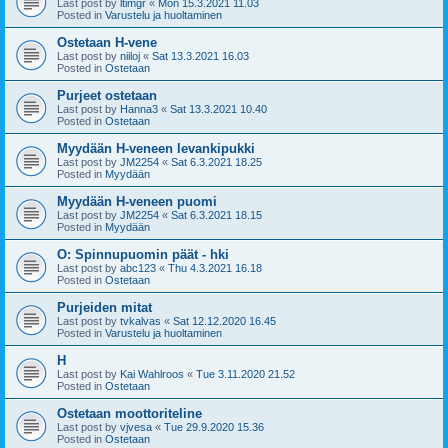
Last post by
ltimgr
«
Mon 15.3.2021 11.03
Posted in
Varustelu ja huoltaminen
Ostetaan H-vene
Last post by
niiloj
«
Sat 13.3.2021 16.03
Posted in
Ostetaan
Purjeet ostetaan
Last post by
Hanna3
«
Sat 13.3.2021 10.40
Posted in
Ostetaan
Myydään H-veneen levankipukki
Last post by
JM2254
«
Sat 6.3.2021 18.25
Posted in
Myydään
Myydään H-veneen puomi
Last post by
JM2254
«
Sat 6.3.2021 18.15
Posted in
Myydään
O: Spinnupuomin päät - hki
Last post by
abc123
«
Thu 4.3.2021 16.18
Posted in
Ostetaan
Purjeiden mitat
Last post by
tvkalvas
«
Sat 12.12.2020 16.45
Posted in
Varustelu ja huoltaminen
H
Last post by
Kai Wahlroos
«
Tue 3.11.2020 21.52
Posted in
Ostetaan
Ostetaan moottoriteline
Last post by
vjvesa
«
Tue 29.9.2020 15.36
Posted in
Ostetaan