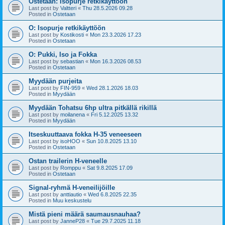
Ostetaan: Isopurje retkikäyttöön
Last post by
Valtteri
«
Thu 28.5.2026 09.28
Posted in
Ostetaan
O: Isopurje retkikäyttöön
Last post by
Kostikosti
«
Mon 23.3.2026 17.23
Posted in
Ostetaan
O: Pukki, Iso ja Fokka
Last post by
sebastian
«
Mon 16.3.2026 08.53
Posted in
Ostetaan
Myydään purjeita
Last post by
FIN-959
«
Wed 28.1.2026 18.03
Posted in
Myydään
Myydään Tohatsu 6hp ultra pitkällä rikillä
Last post by
moilanena
«
Fri 5.12.2025 13.32
Posted in
Myydään
Itseskuuttaava fokka H-35 veneeseen
Last post by
isoHOO
«
Sun 10.8.2025 13.10
Posted in
Ostetaan
Ostan trailerin H-veneelle
Last post by
Romppu
«
Sat 9.8.2025 17.09
Posted in
Ostetaan
Signal-ryhmä H-veneilijöille
Last post by
anttiautio
«
Wed 6.8.2025 22.35
Posted in
Muu keskustelu
Mistä pieni määrä saumausnauhaa?
Last post by
JanneP28
«
Tue 29.7.2025 11.18