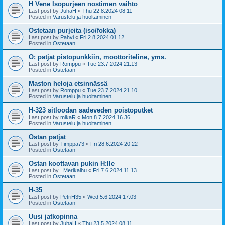
H Vene Isopurjeen nostimen vaihto
Last post by
JuhaH
«
Thu 22.8.2024 08.11
Posted in
Varustelu ja huoltaminen
Ostetaan purjeita (iso/fokka)
Last post by
Pahvi
«
Fri 2.8.2024 01.12
Posted in
Ostetaan
O: patjat pistopunkkiin, moottoriteline, yms.
Last post by
Romppu
«
Tue 23.7.2024 21.13
Posted in
Ostetaan
Maston heloja etsinnässä
Last post by
Romppu
«
Tue 23.7.2024 21.10
Posted in
Varustelu ja huoltaminen
H-323 sitloodan sadeveden poistoputket
Last post by
mikaR
«
Mon 8.7.2024 16.36
Posted in
Varustelu ja huoltaminen
Ostan patjat
Last post by
Timppa73
«
Fri 28.6.2024 20.22
Posted in
Ostetaan
Ostan koottavan pukin H:lle
Last post by
. Merikalhu
«
Fri 7.6.2024 11.13
Posted in
Ostetaan
H-35
Last post by
PetriH35
«
Wed 5.6.2024 17.03
Posted in
Ostetaan
Uusi jatkopinna
Last post by
JuhaH
«
Thu 23.5.2024 08.11