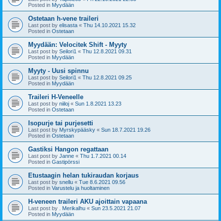
Posted in
Myydään
Ostetaan h-vene traileri
Last post by
elisasta
«
Thu 14.10.2021 15.32
Posted in
Ostetaan
Myydään: Velocitek Shift - Myyty
Last post by
Seilori1
«
Thu 12.8.2021 09.31
Posted in
Myydään
Myyty - Uusi spinnu
Last post by
Seilori1
«
Thu 12.8.2021 09.25
Posted in
Myydään
Traileri H-Veneelle
Last post by
niiloj
«
Sun 1.8.2021 13.23
Posted in
Ostetaan
Isopurje tai purjesetti
Last post by
Myrskypääsky
«
Sun 18.7.2021 19.26
Posted in
Ostetaan
Gastiksi Hangon regattaan
Last post by
Janne
«
Thu 1.7.2021 00.14
Posted in
Gastipörssi
Etustaagin helan tukiraudan korjaus
Last post by
snellu
«
Tue 8.6.2021 09.56
Posted in
Varustelu ja huoltaminen
H-veneen traileri AKU ajoittain vapaana
Last post by
. Merikalhu
«
Sun 23.5.2021 21.07
Posted in
Myydään