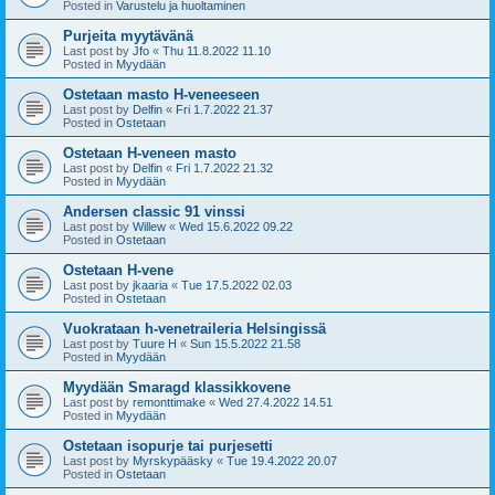
Posted in
Varustelu ja huoltaminen
Purjeita myytävänä
Last post by
Jfo
«
Thu 11.8.2022 11.10
Posted in
Myydään
Ostetaan masto H-veneeseen
Last post by
Delfin
«
Fri 1.7.2022 21.37
Posted in
Ostetaan
Ostetaan H-veneen masto
Last post by
Delfin
«
Fri 1.7.2022 21.32
Posted in
Myydään
Andersen classic 91 vinssi
Last post by
Willew
«
Wed 15.6.2022 09.22
Posted in
Ostetaan
Ostetaan H-vene
Last post by
jkaaria
«
Tue 17.5.2022 02.03
Posted in
Ostetaan
Vuokrataan h-venetraileria Helsingissä
Last post by
Tuure H
«
Sun 15.5.2022 21.58
Posted in
Myydään
Myydään Smaragd klassikkovene
Last post by
remonttimake
«
Wed 27.4.2022 14.51
Posted in
Myydään
Ostetaan isopurje tai purjesetti
Last post by
Myrskypääsky
«
Tue 19.4.2022 20.07
Posted in
Ostetaan