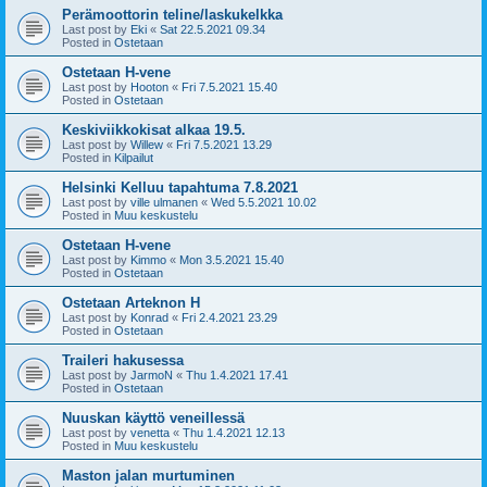
Perämoottorin teline/laskukelkka
Last post by
Eki
«
Sat 22.5.2021 09.34
Posted in
Ostetaan
Ostetaan H-vene
Last post by
Hooton
«
Fri 7.5.2021 15.40
Posted in
Ostetaan
Keskiviikkokisat alkaa 19.5.
Last post by
Willew
«
Fri 7.5.2021 13.29
Posted in
Kilpailut
Helsinki Kelluu tapahtuma 7.8.2021
Last post by
ville ulmanen
«
Wed 5.5.2021 10.02
Posted in
Muu keskustelu
Ostetaan H-vene
Last post by
Kimmo
«
Mon 3.5.2021 15.40
Posted in
Ostetaan
Ostetaan Arteknon H
Last post by
Konrad
«
Fri 2.4.2021 23.29
Posted in
Ostetaan
Traileri hakusessa
Last post by
JarmoN
«
Thu 1.4.2021 17.41
Posted in
Ostetaan
Nuuskan käyttö veneillessä
Last post by
venetta
«
Thu 1.4.2021 12.13
Posted in
Muu keskustelu
Maston jalan murtuminen