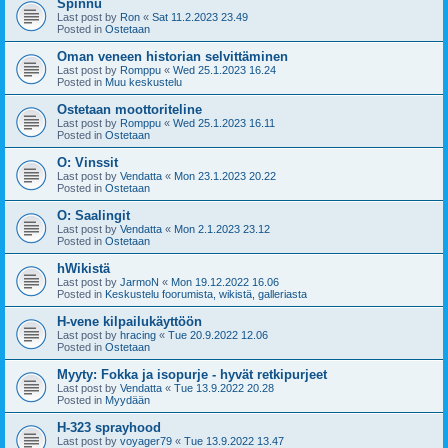
Spinnu
Last post by
Ron
«
Sat 11.2.2023 23.49
Posted in
Ostetaan
Oman veneen historian selvittäminen
Last post by
Romppu
«
Wed 25.1.2023 16.24
Posted in
Muu keskustelu
Ostetaan moottoriteline
Last post by
Romppu
«
Wed 25.1.2023 16.11
Posted in
Ostetaan
O: Vinssit
Last post by
Vendatta
«
Mon 23.1.2023 20.22
Posted in
Ostetaan
O: Saalingit
Last post by
Vendatta
«
Mon 2.1.2023 23.12
Posted in
Ostetaan
hWikistä
Last post by
JarmoN
«
Mon 19.12.2022 16.06
Posted in
Keskustelu foorumista, wikistä, galleriasta
H-vene kilpailukäyttöön
Last post by
hracing
«
Tue 20.9.2022 12.06
Posted in
Ostetaan
Myyty: Fokka ja isopurje - hyvät retkipurjeet
Last post by
Vendatta
«
Tue 13.9.2022 20.28
Posted in
Myydään
H-323 sprayhood
Last post by
voyager79
«
Tue 13.9.2022 13.47