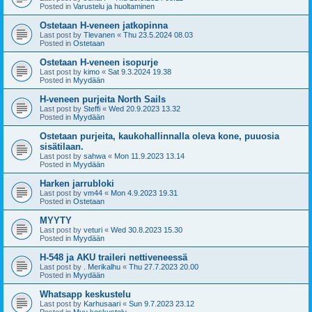
Posted in
Varustelu ja huoltaminen
Ostetaan H-veneen jatkopinna
Last post by
Tlevanen
«
Thu 23.5.2024 08.03
Posted in
Ostetaan
Ostetaan H-veneen isopurje
Last post by
kimo
«
Sat 9.3.2024 19.38
Posted in
Myydään
H-veneen purjeita North Sails
Last post by
Steffi
«
Wed 20.9.2023 13.32
Posted in
Myydään
Ostetaan purjeita, kaukohallinnalla oleva kone, puuosia
sisätilaan.
Last post by
sahwa
«
Mon 11.9.2023 13.14
Posted in
Myydään
Harken jarrubloki
Last post by
vm44
«
Mon 4.9.2023 19.31
Posted in
Ostetaan
MYYTY
Last post by
veturi
«
Wed 30.8.2023 15.30
Posted in
Myydään
H-548 ja AKU traileri nettiveneessä
Last post by
. Merikalhu
«
Thu 27.7.2023 20.00
Posted in
Myydään
Whatsapp keskustelu
Last post by
Karhusaari
«
Sun 9.7.2023 23.12
Posted in
Muu keskustelu