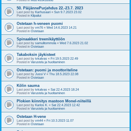
50. PäijännePurjehdus 22.-23.7. 2023
Last post by
Karhusaari
«
Sun 9.7.2023 23.02
Posted in
Kilpailut
Ostetaan h-veneen puomi
Last post by
vm76
«
Wed 14.6.2023 14.21
Posted in
Ostetaan
Spinaakkeri treenikäyttöön
Last post by
samulitommola
«
Wed 7.6.2023 21.02
Posted in
Ostetaan
Takaboksin jäykisteet
Last post by
tvkalvas
«
Fri 19.5.2023 22.49
Posted in
Varustelu ja huoltaminen
Ostetaan: puomi ja moottoriteline
Last post by
Jussi V
«
Thu 18.5.2023 22.08
Posted in
Ostetaan
Kölin sauma
Last post by
tvkalvas
«
Sat 22.4.2023 18.24
Posted in
Varustelu ja huoltaminen
Plokien kiinnitys mastoon Monel-niiteillä
Last post by
Karlos K.
«
Sat 22.4.2023 12.42
Posted in
Varustelu ja huoltaminen
Ostetaan H-vene
Last post by
vm44
«
Fri 10.3.2023 11.07
Posted in
Ostetaan