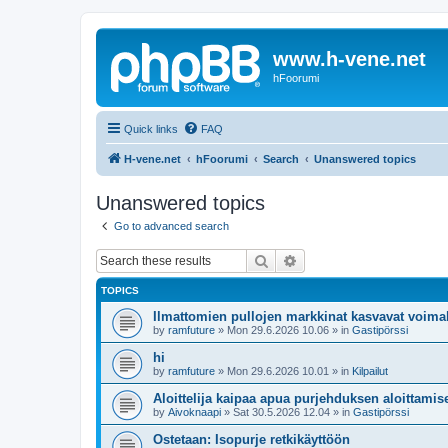
www.h-vene.net
hFoorumi
Quick links
FAQ
H-vene.net
hFoorumi
Search
Unanswered topics
Unanswered topics
Go to advanced search
Search
Advanced search
TOPICS
Ilmattomien pullojen markkinat kasvavat voimak
by
ramfuture
»
Mon 29.6.2026 10.06
» in
Gastipörssi
hi
by
ramfuture
»
Mon 29.6.2026 10.01
» in
Kilpailut
Aloittelija kaipaa apua purjehduksen aloittami
by
Aivoknaapi
»
Sat 30.5.2026 12.04
» in
Gastipörssi
Ostetaan: Isopurje retkikäyttöön