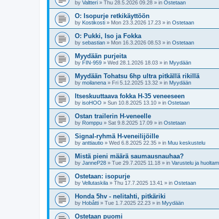
by
Valtteri
»
Thu 28.5.2026 09.28
» in
Ostetaan
O: Isopurje retkikäyttöön
by
Kostikosti
»
Mon 23.3.2026 17.23
» in
Ostetaan
O: Pukki, Iso ja Fokka
by
sebastian
»
Mon 16.3.2026 08.53
» in
Ostetaan
Myydään purjeita
by
FIN-959
»
Wed 28.1.2026 18.03
» in
Myydään
Myydään Tohatsu 6hp ultra pitkällä rikillä
by
moilanena
»
Fri 5.12.2025 13.32
» in
Myydään
Itseskuuttaava fokka H-35 veneeseen
by
isoHOO
»
Sun 10.8.2025 13.10
» in
Ostetaan
Ostan trailerin H-veneelle
by
Romppu
»
Sat 9.8.2025 17.09
» in
Ostetaan
Signal-ryhmä H-veneilijöille
by
anttiautio
»
Wed 6.8.2025 22.35
» in
Muu keskustelu
Mistä pieni määrä saumausnauhaa?
by
JanneP28
»
Tue 29.7.2025 11.18
» in
Varustelu ja huolta
Ostetaan: isopurje
by
Vellutaskila
»
Thu 17.7.2025 13.41
» in
Ostetaan
Honda 5hv - nelitahti, pitkäriki
by
Hobåtti
»
Tue 1.7.2025 22.23
» in
Myydään
Ostetaan puomi