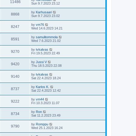
11486
Sun 9.7.2023 23.12
by
Karhusaari
8868
Sun 9.7.2023 23.02
by
vm76
8247
Wed 14.6.2023 14.21
by
samulitommola
8591
Wed 7.6.2023 21.02
by
tvkalvas
9270
Fri 19.5.2023 22.49
by
Jussi V
9420
Thu 18.5.2023 22.08
by
tvkalvas
9140
Sat 22.4.2023 18.24
by
Karlos K.
8737
Sat 22.4.2023 12.42
by
vm44
9222
Fri 10.3.2023 11.07
by
Ron
8734
Sat 11.2.2023 23.49
by
Romppu
9790
Wed 25.1.2023 16.24