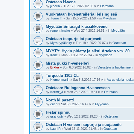
Ostetaan H-vene
by
jkaaria
»
Tue 17.5.2022 02.03
» in
Ostetaan
Vuokrataan h-venetraileria Helsingissä
by
Tuure H
»
Sun 15.5.2022 21.58
» in
Myydään
Myydään Smaragd klassikkovene
by
remonttimake
»
Wed 27.4.2022 14.51
» in
Myydään
Ostetaan isopurje tai purjesetti
by
Myrskypääsky
»
Tue 19.4.2022 20.07
» in
Ostetaan
MYYTY: Hyvin pidetty ja siisti Artekno vm. 80
by
Kane
»
Mon 21.3.2022 22.34
» in
Myydään
Mistä pukki h-veneelle?
by
Erkka
»
Sun 6.3.2022 16.02
» in
Varustelu ja huoltaminen
Torqeedo 1103 CL
by
Niemenmarin
»
Sat 5.3.2022 17.16
» in
Varustelu ja huolt
Ostetaan: Rullagenoa H-veneeseen
by
Kermit_J
»
Mon 28.2.2022 19.31
» in
Ostetaan
North kilpasetti
by
cricri
»
Sat 5.2.2022 16.47
» in
Myydään
H-star spinnu
by
gsandstr
»
Wed 12.1.2022 19.28
» in
Ostetaan
Ostetaan H-veneen isopurje ja suojapeite
by
Lauri R
»
Wed 17.11.2021 21.46
» in
Ostetaan