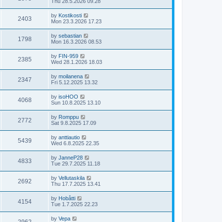
Thu 28.5.2026 09.28
by
Kostikosti
2403
Mon 23.3.2026 17.23
by
sebastian
1798
Mon 16.3.2026 08.53
by
FIN-959
2385
Wed 28.1.2026 18.03
by
moilanena
2347
Fri 5.12.2025 13.32
by
isoHOO
4068
Sun 10.8.2025 13.10
by
Romppu
2772
Sat 9.8.2025 17.09
by
anttiautio
5439
Wed 6.8.2025 22.35
by
JanneP28
4833
Tue 29.7.2025 11.18
by
Vellutaskila
2692
Thu 17.7.2025 13.41
by
Hobåtti
4154
Tue 1.7.2025 22.23
by
Vepa