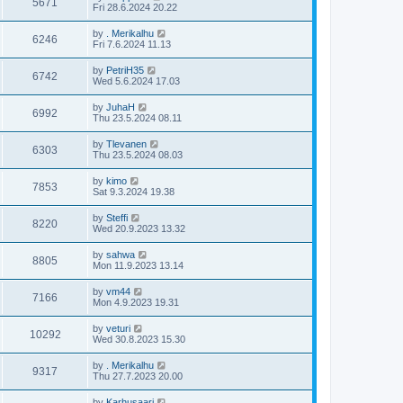
5671
Fri 28.6.2024 20.22
by
. Merikalhu
6246
Fri 7.6.2024 11.13
by
PetriH35
6742
Wed 5.6.2024 17.03
by
JuhaH
6992
Thu 23.5.2024 08.11
by
Tlevanen
6303
Thu 23.5.2024 08.03
by
kimo
7853
Sat 9.3.2024 19.38
by
Steffi
8220
Wed 20.9.2023 13.32
by
sahwa
8805
Mon 11.9.2023 13.14
by
vm44
7166
Mon 4.9.2023 19.31
by
veturi
10292
Wed 30.8.2023 15.30
by
. Merikalhu
9317
Thu 27.7.2023 20.00
by
Karhusaari