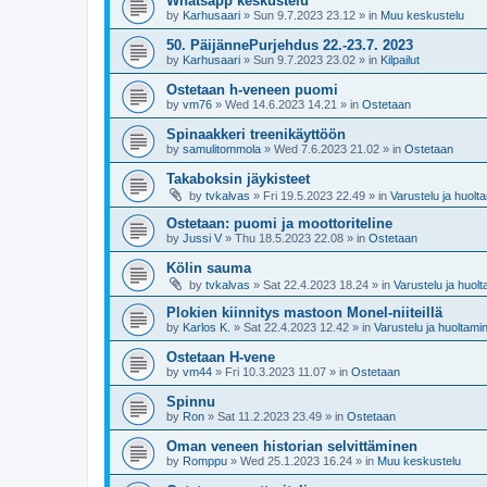
Whatsapp keskustelu
by
Karhusaari
»
Sun 9.7.2023 23.12
» in
Muu keskustelu
50. PäijännePurjehdus 22.-23.7. 2023
by
Karhusaari
»
Sun 9.7.2023 23.02
» in
Kilpailut
Ostetaan h-veneen puomi
by
vm76
»
Wed 14.6.2023 14.21
» in
Ostetaan
Spinaakkeri treenikäyttöön
by
samulitommola
»
Wed 7.6.2023 21.02
» in
Ostetaan
Takaboksin jäykisteet
by
tvkalvas
»
Fri 19.5.2023 22.49
» in
Varustelu ja huolt
Ostetaan: puomi ja moottoriteline
by
Jussi V
»
Thu 18.5.2023 22.08
» in
Ostetaan
Kölin sauma
by
tvkalvas
»
Sat 22.4.2023 18.24
» in
Varustelu ja huol
Plokien kiinnitys mastoon Monel-niiteillä
by
Karlos K.
»
Sat 22.4.2023 12.42
» in
Varustelu ja huoltami
Ostetaan H-vene
by
vm44
»
Fri 10.3.2023 11.07
» in
Ostetaan
Spinnu
by
Ron
»
Sat 11.2.2023 23.49
» in
Ostetaan
Oman veneen historian selvittäminen
by
Romppu
»
Wed 25.1.2023 16.24
» in
Muu keskustelu