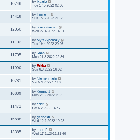
by
jkaaria
10746
Tue 17.5.2022 02.03
by
Tuure H
14419
Sun 15.5.2022 21.58
by
remonttimake
12060
Wed 27.4.2022 14.51
by
Myrskypääsky
11182
Tue 19.4.2022 20.07
by
Kane
11705
Mon 21.3.2022 22.34
by
Erkka
11990
Sun 6.3.2022 16.02
by
Niemenmarin
10781
Sat 5.3.2022 17.16
by
Kermit_J
10839
Mon 28.2.2022 19.31
by
cricri
11472
Sat 5.2.2022 16.47
by
gsandstr
16688
Wed 12.1.2022 19.28
by
Lauri R
13385
Wed 17.11.2021 21.46