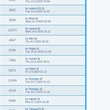
2962
Thu 12.6.2025 23.56
by
marko123
3052
Tue 10.6.2025 11.02
by
Bmw
3556
Wed 21.5.2025 20.08
by
vjvesa
12573
Wed 14.5.2025 14.11
by
Eltzi
4847
Thu 8.5.2025 09.54
by
Reipe
6786
Tue 19.11.2024 21.00
by
JuhaH
7380
Thu 22.8.2024 08.11
by
Pahvi
6973
Fri 2.8.2024 01.12
by
Romppu
12439
Tue 23.7.2024 21.13
by
Romppu
6219
Tue 23.7.2024 21.10
by
mikaR
6468
Mon 8.7.2024 16.36
by
Timppa73