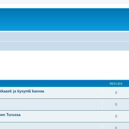
REPLIES
kaasti ja kysyntä kasvaa
0
0
seen Turussa
0
0