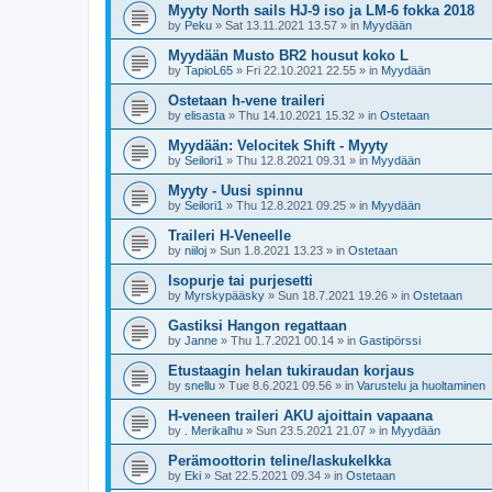
Myyty North sails HJ-9 iso ja LM-6 fokka 2018
by
Peku
»
Sat 13.11.2021 13.57
» in
Myydään
Myydään Musto BR2 housut koko L
by
TapioL65
»
Fri 22.10.2021 22.55
» in
Myydään
Ostetaan h-vene traileri
by
elisasta
»
Thu 14.10.2021 15.32
» in
Ostetaan
Myydään: Velocitek Shift - Myyty
by
Seilori1
»
Thu 12.8.2021 09.31
» in
Myydään
Myyty - Uusi spinnu
by
Seilori1
»
Thu 12.8.2021 09.25
» in
Myydään
Traileri H-Veneelle
by
niiloj
»
Sun 1.8.2021 13.23
» in
Ostetaan
Isopurje tai purjesetti
by
Myrskypääsky
»
Sun 18.7.2021 19.26
» in
Ostetaan
Gastiksi Hangon regattaan
by
Janne
»
Thu 1.7.2021 00.14
» in
Gastipörssi
Etustaagin helan tukiraudan korjaus
by
snellu
»
Tue 8.6.2021 09.56
» in
Varustelu ja huoltaminen
H-veneen traileri AKU ajoittain vapaana
by
. Merikalhu
»
Sun 23.5.2021 21.07
» in
Myydään
Perämoottorin teline/laskukelkka
by
Eki
»
Sat 22.5.2021 09.34
» in
Ostetaan