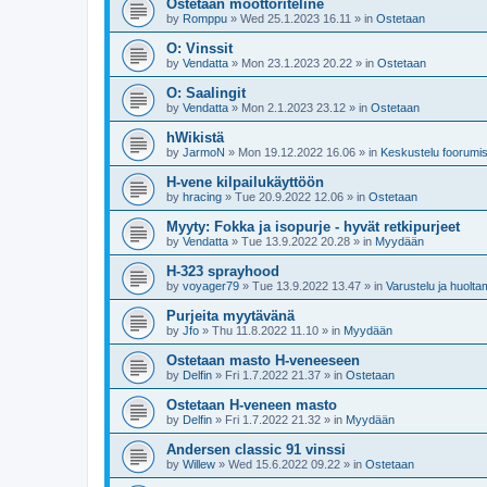
Ostetaan moottoriteline
by
Romppu
»
Wed 25.1.2023 16.11
» in
Ostetaan
O: Vinssit
by
Vendatta
»
Mon 23.1.2023 20.22
» in
Ostetaan
O: Saalingit
by
Vendatta
»
Mon 2.1.2023 23.12
» in
Ostetaan
hWikistä
by
JarmoN
»
Mon 19.12.2022 16.06
» in
Keskustelu foorumist
H-vene kilpailukäyttöön
by
hracing
»
Tue 20.9.2022 12.06
» in
Ostetaan
Myyty: Fokka ja isopurje - hyvät retkipurjeet
by
Vendatta
»
Tue 13.9.2022 20.28
» in
Myydään
H-323 sprayhood
by
voyager79
»
Tue 13.9.2022 13.47
» in
Varustelu ja huolta
Purjeita myytävänä
by
Jfo
»
Thu 11.8.2022 11.10
» in
Myydään
Ostetaan masto H-veneeseen
by
Delfin
»
Fri 1.7.2022 21.37
» in
Ostetaan
Ostetaan H-veneen masto
by
Delfin
»
Fri 1.7.2022 21.32
» in
Myydään
Andersen classic 91 vinssi
by
Willew
»
Wed 15.6.2022 09.22
» in
Ostetaan