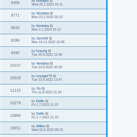
by
Romppu
9306
Wed 25.1.2023 16.11
by
Vendatta
8771
Mon 23.1.2023 20.22
by
Vendatta
8918
Mon 2.1.2023 23.12
by
JarmoN
8286
Mon 19.12.2022 16.06
by
hracing
9490
Tue 20.9.2022 12.06
by
Vendatta
10237
Tue 13.9.2022 20.28
by
voyager79
10029
Tue 13.9.2022 13.47
by
Jfo
11115
Thu 11.8.2022 11.10
by
Delfin
10279
Fri 1.7.2022 21.37
by
Delfin
10894
Fri 1.7.2022 21.32
by
Willew
10651
Wed 15.6.2022 09.22