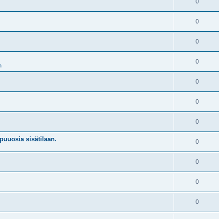
0
0
0
0
n
0
0
0
puuosia sisätilaan.
0
0
0
0