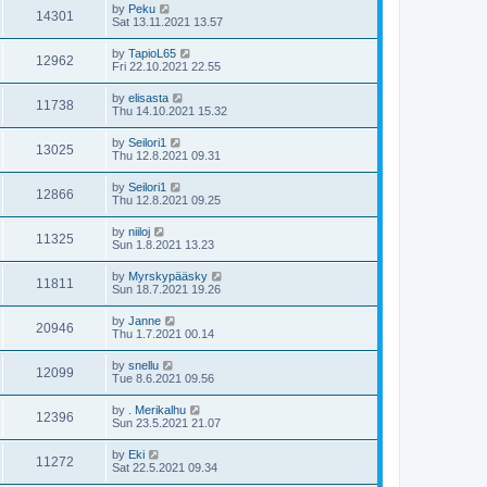
by
Peku
14301
Sat 13.11.2021 13.57
by
TapioL65
12962
Fri 22.10.2021 22.55
by
elisasta
11738
Thu 14.10.2021 15.32
by
Seilori1
13025
Thu 12.8.2021 09.31
by
Seilori1
12866
Thu 12.8.2021 09.25
by
niiloj
11325
Sun 1.8.2021 13.23
by
Myrskypääsky
11811
Sun 18.7.2021 19.26
by
Janne
20946
Thu 1.7.2021 00.14
by
snellu
12099
Tue 8.6.2021 09.56
by
. Merikalhu
12396
Sun 23.5.2021 21.07
by
Eki
11272
Sat 22.5.2021 09.34