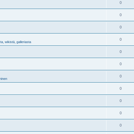
0
0
0
0
a, wikistä, galleriasta
0
0
0
minen
0
0
0
0