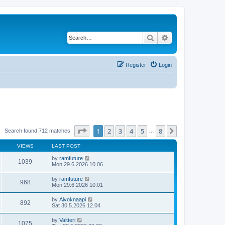
Search
Advanced search
Register
Login
Page
1
of
8
1
2
3
4
5
8
Next
Search found 712 matches
…
VIEWS
LAST POST
by
ramfuture
1039
Mon 29.6.2026 10.06
by
ramfuture
968
Mon 29.6.2026 10.01
by
Aivoknaapi
892
Sat 30.5.2026 12.04
by
Valtteri
1075