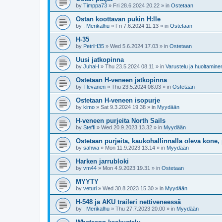
by
Timppa73
»
Fri 28.6.2024 20.22
» in
Ostetaan
Ostan koottavan pukin H:lle
by
. Merikalhu
»
Fri 7.6.2024 11.13
» in
Ostetaan
H-35
by
PetriH35
»
Wed 5.6.2024 17.03
» in
Ostetaan
Uusi jatkopinna
by
JuhaH
»
Thu 23.5.2024 08.11
» in
Varustelu ja huoltamine
Ostetaan H-veneen jatkopinna
by
Tlevanen
»
Thu 23.5.2024 08.03
» in
Ostetaan
Ostetaan H-veneen isopurje
by
kimo
»
Sat 9.3.2024 19.38
» in
Myydään
H-veneen purjeita North Sails
by
Steffi
»
Wed 20.9.2023 13.32
» in
Myydään
Ostetaan purjeita, kaukohallinnalla oleva kone, 
by
sahwa
»
Mon 11.9.2023 13.14
» in
Myydään
Harken jarrubloki
by
vm44
»
Mon 4.9.2023 19.31
» in
Ostetaan
MYYTY
by
veturi
»
Wed 30.8.2023 15.30
» in
Myydään
H-548 ja AKU traileri nettiveneessä
by
. Merikalhu
»
Thu 27.7.2023 20.00
» in
Myydään