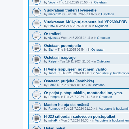
by
Vepa
»
Thu 12.6.2025 23.56
» in
Ostetaan
Vuokrataan traileri H-veneelle
by
marko123
»
Tue 10.6.2025 11.02
» in
Ostetaan
Vuokrataan AKU-purjevenetraileri YP2600-DRB
by
Bmw
»
Wed 21.5.2025 20.08
» in
Myydään
O: traileri
by
vjvesa
»
Wed 14.5.2025 14.11
» in
Ostetaan
Ostetaan puomipeite
by
Eltzi
»
Thu 8.5.2025 09.54
» in
Ostetaan
Ostetaan isopurje
by
Reipe
»
Tue 19.11.2024 21.00
» in
Ostetaan
H Vene Isopurjeen nostimen vaihto
by
JuhaH
»
Thu 22.8.2024 08.11
» in
Varustelu ja huoltamine
Ostetaan purjeita (iso/fokka)
by
Pahvi
»
Fri 2.8.2024 01.12
» in
Ostetaan
O: patjat pistopunkkiin, moottoriteline, yms.
by
Romppu
»
Tue 23.7.2024 21.13
» in
Ostetaan
Maston heloja etsinnässä
by
Romppu
»
Tue 23.7.2024 21.10
» in
Varustelu ja huoltami
H-323 sitloodan sadeveden poistoputket
by
mikaR
»
Mon 8.7.2024 16.36
» in
Varustelu ja huoltaminen
Ostan patjat