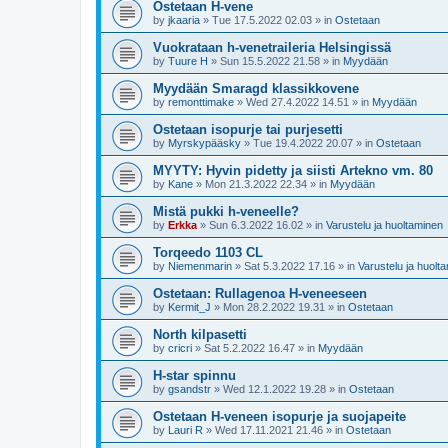
Ostetaan H-vene
by
jkaaria
»
Tue 17.5.2022 02.03
» in
Ostetaan
Vuokrataan h-venetraileria Helsingissä
by
Tuure H
»
Sun 15.5.2022 21.58
» in
Myydään
Myydään Smaragd klassikkovene
by
remonttimake
»
Wed 27.4.2022 14.51
» in
Myydään
Ostetaan isopurje tai purjesetti
by
Myrskypääsky
»
Tue 19.4.2022 20.07
» in
Ostetaan
MYYTY: Hyvin pidetty ja siisti Artekno vm. 80
by
Kane
»
Mon 21.3.2022 22.34
» in
Myydään
Mistä pukki h-veneelle?
by
Erkka
»
Sun 6.3.2022 16.02
» in
Varustelu ja huoltaminen
Torqeedo 1103 CL
by
Niemenmarin
»
Sat 5.3.2022 17.16
» in
Varustelu ja huolt
Ostetaan: Rullagenoa H-veneeseen
by
Kermit_J
»
Mon 28.2.2022 19.31
» in
Ostetaan
North kilpasetti
by
cricri
»
Sat 5.2.2022 16.47
» in
Myydään
H-star spinnu
by
gsandstr
»
Wed 12.1.2022 19.28
» in
Ostetaan
Ostetaan H-veneen isopurje ja suojapeite
by
Lauri R
»
Wed 17.11.2021 21.46
» in
Ostetaan