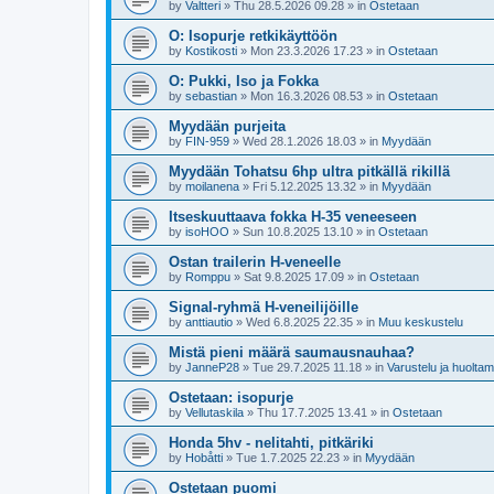
by
Valtteri
»
Thu 28.5.2026 09.28
» in
Ostetaan
O: Isopurje retkikäyttöön
by
Kostikosti
»
Mon 23.3.2026 17.23
» in
Ostetaan
O: Pukki, Iso ja Fokka
by
sebastian
»
Mon 16.3.2026 08.53
» in
Ostetaan
Myydään purjeita
by
FIN-959
»
Wed 28.1.2026 18.03
» in
Myydään
Myydään Tohatsu 6hp ultra pitkällä rikillä
by
moilanena
»
Fri 5.12.2025 13.32
» in
Myydään
Itseskuuttaava fokka H-35 veneeseen
by
isoHOO
»
Sun 10.8.2025 13.10
» in
Ostetaan
Ostan trailerin H-veneelle
by
Romppu
»
Sat 9.8.2025 17.09
» in
Ostetaan
Signal-ryhmä H-veneilijöille
by
anttiautio
»
Wed 6.8.2025 22.35
» in
Muu keskustelu
Mistä pieni määrä saumausnauhaa?
by
JanneP28
»
Tue 29.7.2025 11.18
» in
Varustelu ja huolta
Ostetaan: isopurje
by
Vellutaskila
»
Thu 17.7.2025 13.41
» in
Ostetaan
Honda 5hv - nelitahti, pitkäriki
by
Hobåtti
»
Tue 1.7.2025 22.23
» in
Myydään
Ostetaan puomi