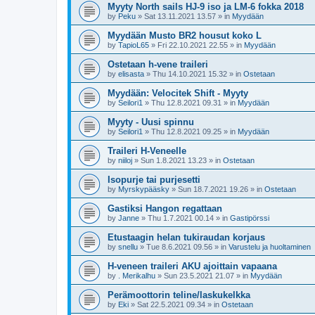
Myyty North sails HJ-9 iso ja LM-6 fokka 2018
by
Peku
»
Sat 13.11.2021 13.57
» in
Myydään
Myydään Musto BR2 housut koko L
by
TapioL65
»
Fri 22.10.2021 22.55
» in
Myydään
Ostetaan h-vene traileri
by
elisasta
»
Thu 14.10.2021 15.32
» in
Ostetaan
Myydään: Velocitek Shift - Myyty
by
Seilori1
»
Thu 12.8.2021 09.31
» in
Myydään
Myyty - Uusi spinnu
by
Seilori1
»
Thu 12.8.2021 09.25
» in
Myydään
Traileri H-Veneelle
by
niiloj
»
Sun 1.8.2021 13.23
» in
Ostetaan
Isopurje tai purjesetti
by
Myrskypääsky
»
Sun 18.7.2021 19.26
» in
Ostetaan
Gastiksi Hangon regattaan
by
Janne
»
Thu 1.7.2021 00.14
» in
Gastipörssi
Etustaagin helan tukiraudan korjaus
by
snellu
»
Tue 8.6.2021 09.56
» in
Varustelu ja huoltaminen
H-veneen traileri AKU ajoittain vapaana
by
. Merikalhu
»
Sun 23.5.2021 21.07
» in
Myydään
Perämoottorin teline/laskukelkka
by
Eki
»
Sat 22.5.2021 09.34
» in
Ostetaan