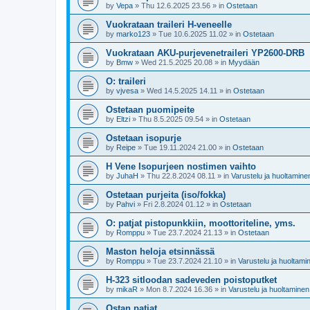
by
Vepa
»
Thu 12.6.2025 23.56
» in
Ostetaan
Vuokrataan traileri H-veneelle
by
marko123
»
Tue 10.6.2025 11.02
» in
Ostetaan
Vuokrataan AKU-purjevenetraileri YP2600-DRB
by
Bmw
»
Wed 21.5.2025 20.08
» in
Myydään
O: traileri
by
vjvesa
»
Wed 14.5.2025 14.11
» in
Ostetaan
Ostetaan puomipeite
by
Eltzi
»
Thu 8.5.2025 09.54
» in
Ostetaan
Ostetaan isopurje
by
Reipe
»
Tue 19.11.2024 21.00
» in
Ostetaan
H Vene Isopurjeen nostimen vaihto
by
JuhaH
»
Thu 22.8.2024 08.11
» in
Varustelu ja huoltamine
Ostetaan purjeita (iso/fokka)
by
Pahvi
»
Fri 2.8.2024 01.12
» in
Ostetaan
O: patjat pistopunkkiin, moottoriteline, yms.
by
Romppu
»
Tue 23.7.2024 21.13
» in
Ostetaan
Maston heloja etsinnässä
by
Romppu
»
Tue 23.7.2024 21.10
» in
Varustelu ja huoltami
H-323 sitloodan sadeveden poistoputket
by
mikaR
»
Mon 8.7.2024 16.36
» in
Varustelu ja huoltaminen
Ostan patjat