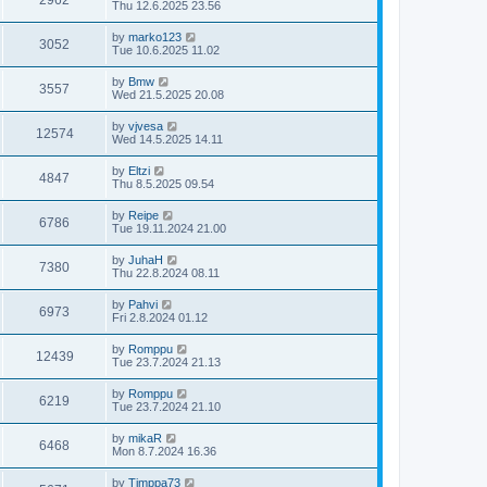
2962
Thu 12.6.2025 23.56
by
marko123
3052
Tue 10.6.2025 11.02
by
Bmw
3557
Wed 21.5.2025 20.08
by
vjvesa
12574
Wed 14.5.2025 14.11
by
Eltzi
4847
Thu 8.5.2025 09.54
by
Reipe
6786
Tue 19.11.2024 21.00
by
JuhaH
7380
Thu 22.8.2024 08.11
by
Pahvi
6973
Fri 2.8.2024 01.12
by
Romppu
12439
Tue 23.7.2024 21.13
by
Romppu
6219
Tue 23.7.2024 21.10
by
mikaR
6468
Mon 8.7.2024 16.36
by
Timppa73