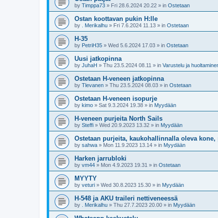
by
Timppa73
»
Fri 28.6.2024 20.22
» in
Ostetaan
Ostan koottavan pukin H:lle
by
. Merikalhu
»
Fri 7.6.2024 11.13
» in
Ostetaan
H-35
by
PetriH35
»
Wed 5.6.2024 17.03
» in
Ostetaan
Uusi jatkopinna
by
JuhaH
»
Thu 23.5.2024 08.11
» in
Varustelu ja huoltamine
Ostetaan H-veneen jatkopinna
by
Tlevanen
»
Thu 23.5.2024 08.03
» in
Ostetaan
Ostetaan H-veneen isopurje
by
kimo
»
Sat 9.3.2024 19.38
» in
Myydään
H-veneen purjeita North Sails
by
Steffi
»
Wed 20.9.2023 13.32
» in
Myydään
Ostetaan purjeita, kaukohallinnalla oleva kone, 
by
sahwa
»
Mon 11.9.2023 13.14
» in
Myydään
Harken jarrubloki
by
vm44
»
Mon 4.9.2023 19.31
» in
Ostetaan
MYYTY
by
veturi
»
Wed 30.8.2023 15.30
» in
Myydään
H-548 ja AKU traileri nettiveneessä
by
. Merikalhu
»
Thu 27.7.2023 20.00
» in
Myydään