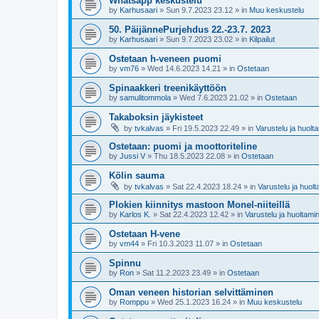
Whatsapp keskustelu
by
Karhusaari
»
Sun 9.7.2023 23.12
» in
Muu keskustelu
50. PäijännePurjehdus 22.-23.7. 2023
by
Karhusaari
»
Sun 9.7.2023 23.02
» in
Kilpailut
Ostetaan h-veneen puomi
by
vm76
»
Wed 14.6.2023 14.21
» in
Ostetaan
Spinaakkeri treenikäyttöön
by
samulitommola
»
Wed 7.6.2023 21.02
» in
Ostetaan
Takaboksin jäykisteet
by
tvkalvas
»
Fri 19.5.2023 22.49
» in
Varustelu ja huolt
Ostetaan: puomi ja moottoriteline
by
Jussi V
»
Thu 18.5.2023 22.08
» in
Ostetaan
Kölin sauma
by
tvkalvas
»
Sat 22.4.2023 18.24
» in
Varustelu ja huol
Plokien kiinnitys mastoon Monel-niiteillä
by
Karlos K.
»
Sat 22.4.2023 12.42
» in
Varustelu ja huoltami
Ostetaan H-vene
by
vm44
»
Fri 10.3.2023 11.07
» in
Ostetaan
Spinnu
by
Ron
»
Sat 11.2.2023 23.49
» in
Ostetaan
Oman veneen historian selvittäminen
by
Romppu
»
Wed 25.1.2023 16.24
» in
Muu keskustelu