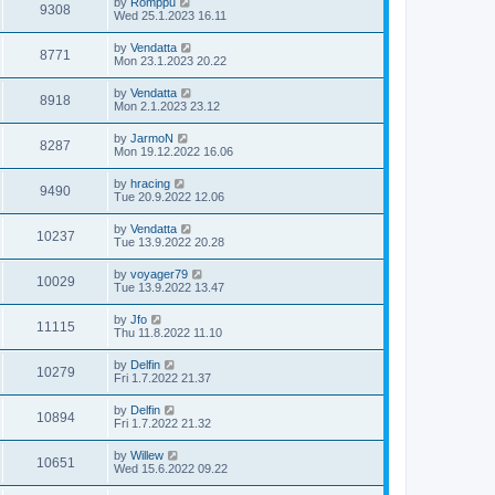
by
Romppu
9308
Wed 25.1.2023 16.11
by
Vendatta
8771
Mon 23.1.2023 20.22
by
Vendatta
8918
Mon 2.1.2023 23.12
by
JarmoN
8287
Mon 19.12.2022 16.06
by
hracing
9490
Tue 20.9.2022 12.06
by
Vendatta
10237
Tue 13.9.2022 20.28
by
voyager79
10029
Tue 13.9.2022 13.47
by
Jfo
11115
Thu 11.8.2022 11.10
by
Delfin
10279
Fri 1.7.2022 21.37
by
Delfin
10894
Fri 1.7.2022 21.32
by
Willew
10651
Wed 15.6.2022 09.22