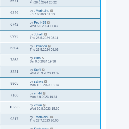
5671
Fri 28.6.2024 20.22
by
. Merikalhu
6246
Fri 7.6.2024 11.13
by
PetriH35
6742
Wed 5.6.2024 17.03
by
JuhaH
6993
Thu 23.5.2024 08.11
by
Tlevanen
6304
Thu 23.5.2024 08.03
by
kimo
7853
Sat 9.3.2024 19.38
by
Steffi
8221
Wed 20.9.2023 13.32
by
sahwa
8805
Mon 11.9.2023 13.14
by
vm44
7166
Mon 4.9.2023 19.31
by
veturi
10293
Wed 30.8.2023 15.30
by
. Merikalhu
9317
Thu 27.7.2023 20.00
by
Karhusaari