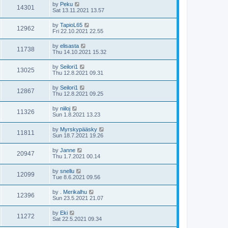
by
Peku
14301
Sat 13.11.2021 13.57
by
TapioL65
12962
Fri 22.10.2021 22.55
by
elisasta
11738
Thu 14.10.2021 15.32
by
Seilori1
13025
Thu 12.8.2021 09.31
by
Seilori1
12867
Thu 12.8.2021 09.25
by
niiloj
11326
Sun 1.8.2021 13.23
by
Myrskypääsky
11811
Sun 18.7.2021 19.26
by
Janne
20947
Thu 1.7.2021 00.14
by
snellu
12099
Tue 8.6.2021 09.56
by
. Merikalhu
12396
Sun 23.5.2021 21.07
by
Eki
11272
Sat 22.5.2021 09.34