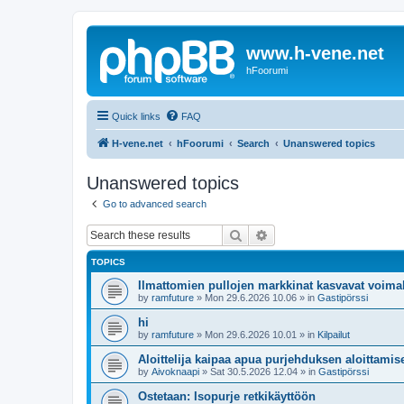
www.h-vene.net
hFoorumi
Quick links
FAQ
H-vene.net
hFoorumi
Search
Unanswered topics
Unanswered topics
Go to advanced search
Search
Advanced search
TOPICS
Ilmattomien pullojen markkinat kasvavat voimak
by
ramfuture
»
Mon 29.6.2026 10.06
» in
Gastipörssi
hi
by
ramfuture
»
Mon 29.6.2026 10.01
» in
Kilpailut
Aloittelija kaipaa apua purjehduksen aloittami
by
Aivoknaapi
»
Sat 30.5.2026 12.04
» in
Gastipörssi
Ostetaan: Isopurje retkikäyttöön