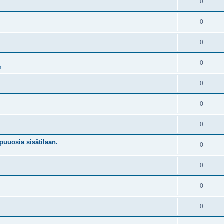
0
0
0
0
n
0
0
0
puuosia sisätilaan.
0
0
0
0