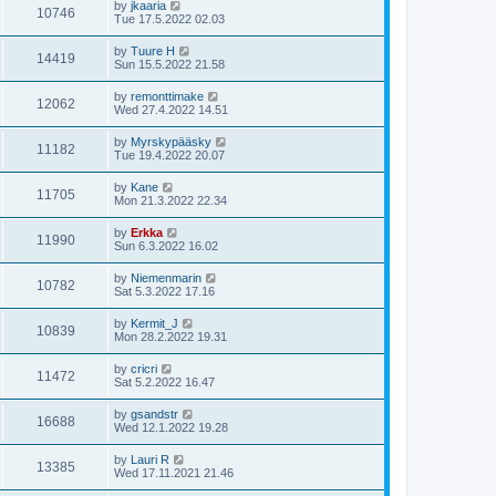
by
jkaaria
10746
Tue 17.5.2022 02.03
by
Tuure H
14419
Sun 15.5.2022 21.58
by
remonttimake
12062
Wed 27.4.2022 14.51
by
Myrskypääsky
11182
Tue 19.4.2022 20.07
by
Kane
11705
Mon 21.3.2022 22.34
by
Erkka
11990
Sun 6.3.2022 16.02
by
Niemenmarin
10782
Sat 5.3.2022 17.16
by
Kermit_J
10839
Mon 28.2.2022 19.31
by
cricri
11472
Sat 5.2.2022 16.47
by
gsandstr
16688
Wed 12.1.2022 19.28
by
Lauri R
13385
Wed 17.11.2021 21.46