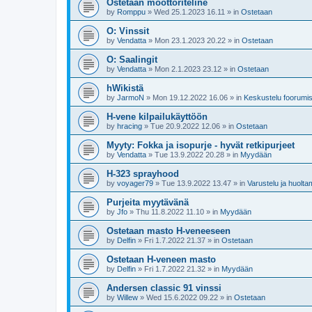
Ostetaan moottoriteline
by
Romppu
»
Wed 25.1.2023 16.11
» in
Ostetaan
O: Vinssit
by
Vendatta
»
Mon 23.1.2023 20.22
» in
Ostetaan
O: Saalingit
by
Vendatta
»
Mon 2.1.2023 23.12
» in
Ostetaan
hWikistä
by
JarmoN
»
Mon 19.12.2022 16.06
» in
Keskustelu foorumist
H-vene kilpailukäyttöön
by
hracing
»
Tue 20.9.2022 12.06
» in
Ostetaan
Myyty: Fokka ja isopurje - hyvät retkipurjeet
by
Vendatta
»
Tue 13.9.2022 20.28
» in
Myydään
H-323 sprayhood
by
voyager79
»
Tue 13.9.2022 13.47
» in
Varustelu ja huolta
Purjeita myytävänä
by
Jfo
»
Thu 11.8.2022 11.10
» in
Myydään
Ostetaan masto H-veneeseen
by
Delfin
»
Fri 1.7.2022 21.37
» in
Ostetaan
Ostetaan H-veneen masto
by
Delfin
»
Fri 1.7.2022 21.32
» in
Myydään
Andersen classic 91 vinssi
by
Willew
»
Wed 15.6.2022 09.22
» in
Ostetaan