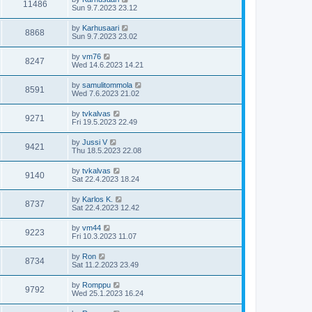
11486
Sun 9.7.2023 23.12
by
Karhusaari
8868
Sun 9.7.2023 23.02
by
vm76
8247
Wed 14.6.2023 14.21
by
samulitommola
8591
Wed 7.6.2023 21.02
by
tvkalvas
9271
Fri 19.5.2023 22.49
by
Jussi V
9421
Thu 18.5.2023 22.08
by
tvkalvas
9140
Sat 22.4.2023 18.24
by
Karlos K.
8737
Sat 22.4.2023 12.42
by
vm44
9223
Fri 10.3.2023 11.07
by
Ron
8734
Sat 11.2.2023 23.49
by
Romppu
9792
Wed 25.1.2023 16.24