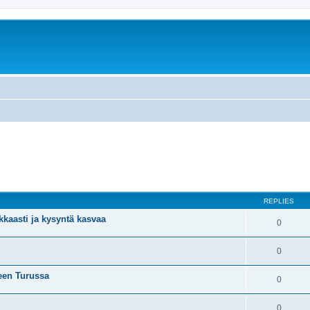
REPLIES
kaasti ja kysyntä kasvaa
0
0
seen Turussa
0
0