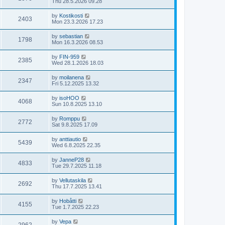
Thu 28.5.2026 09.28
by
Kostikosti
2403
Mon 23.3.2026 17.23
by
sebastian
1798
Mon 16.3.2026 08.53
by
FIN-959
2385
Wed 28.1.2026 18.03
by
moilanena
2347
Fri 5.12.2025 13.32
by
isoHOO
4068
Sun 10.8.2025 13.10
by
Romppu
2772
Sat 9.8.2025 17.09
by
anttiautio
5439
Wed 6.8.2025 22.35
by
JanneP28
4833
Tue 29.7.2025 11.18
by
Vellutaskila
2692
Thu 17.7.2025 13.41
by
Hobåtti
4155
Tue 1.7.2025 22.23
by
Vepa