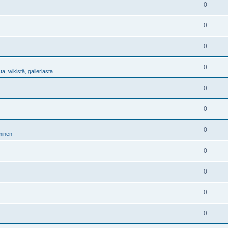
0
0
0
0
a, wikistä, galleriasta
0
0
0
minen
0
0
0
0