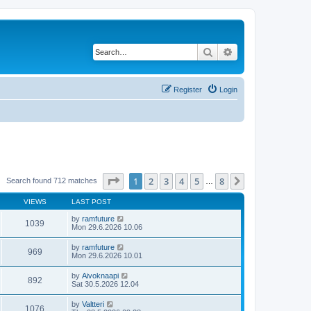
Search
Advanced search
Register
Login
Page
1
of
8
1
2
3
4
5
8
Next
Search found 712 matches
…
VIEWS
LAST POST
by
ramfuture
1039
Mon 29.6.2026 10.06
by
ramfuture
969
Mon 29.6.2026 10.01
by
Aivoknaapi
892
Sat 30.5.2026 12.04
by
Valtteri
1076