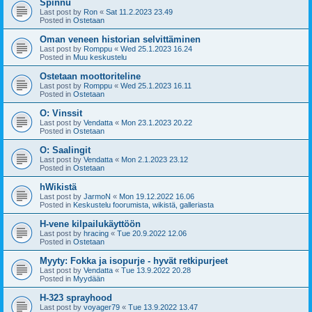
Spinnu
Last post by
Ron
«
Sat 11.2.2023 23.49
Posted in
Ostetaan
Oman veneen historian selvittäminen
Last post by
Romppu
«
Wed 25.1.2023 16.24
Posted in
Muu keskustelu
Ostetaan moottoriteline
Last post by
Romppu
«
Wed 25.1.2023 16.11
Posted in
Ostetaan
O: Vinssit
Last post by
Vendatta
«
Mon 23.1.2023 20.22
Posted in
Ostetaan
O: Saalingit
Last post by
Vendatta
«
Mon 2.1.2023 23.12
Posted in
Ostetaan
hWikistä
Last post by
JarmoN
«
Mon 19.12.2022 16.06
Posted in
Keskustelu foorumista, wikistä, galleriasta
H-vene kilpailukäyttöön
Last post by
hracing
«
Tue 20.9.2022 12.06
Posted in
Ostetaan
Myyty: Fokka ja isopurje - hyvät retkipurjeet
Last post by
Vendatta
«
Tue 13.9.2022 20.28
Posted in
Myydään
H-323 sprayhood
Last post by
voyager79
«
Tue 13.9.2022 13.47