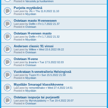
Posted in
Varustelu ja huoltaminen
Purjeita myytävänä
Last post by
Jfo
«
Thu 11.8.2022 11.10
Posted in
Myydään
Ostetaan masto H-veneeseen
Last post by
Delfin
«
Fri 1.7.2022 21.37
Posted in
Ostetaan
Ostetaan H-veneen masto
Last post by
Delfin
«
Fri 1.7.2022 21.32
Posted in
Myydään
Andersen classic 91 vinssi
Last post by
Willew
«
Wed 15.6.2022 09.22
Posted in
Ostetaan
Ostetaan H-vene
Last post by
jkaaria
«
Tue 17.5.2022 02.03
Posted in
Ostetaan
Vuokrataan h-venetraileria Helsingissä
Last post by
Tuure H
«
Sun 15.5.2022 21.58
Posted in
Myydään
Myydään Smaragd klassikkovene
Last post by
remonttimake
«
Wed 27.4.2022 14.51
Posted in
Myydään
Ostetaan isopurje tai purjesetti
Last post by
Myrskypääsky
«
Tue 19.4.2022 20.07
Posted in
Ostetaan