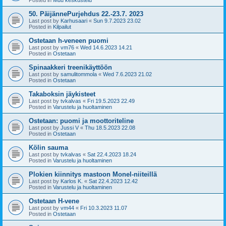
50. PäijännePurjehdus 22.-23.7. 2023
Last post by
Karhusaari
«
Sun 9.7.2023 23.02
Posted in
Kilpailut
Ostetaan h-veneen puomi
Last post by
vm76
«
Wed 14.6.2023 14.21
Posted in
Ostetaan
Spinaakkeri treenikäyttöön
Last post by
samulitommola
«
Wed 7.6.2023 21.02
Posted in
Ostetaan
Takaboksin jäykisteet
Last post by
tvkalvas
«
Fri 19.5.2023 22.49
Posted in
Varustelu ja huoltaminen
Ostetaan: puomi ja moottoriteline
Last post by
Jussi V
«
Thu 18.5.2023 22.08
Posted in
Ostetaan
Kölin sauma
Last post by
tvkalvas
«
Sat 22.4.2023 18.24
Posted in
Varustelu ja huoltaminen
Plokien kiinnitys mastoon Monel-niiteillä
Last post by
Karlos K.
«
Sat 22.4.2023 12.42
Posted in
Varustelu ja huoltaminen
Ostetaan H-vene
Last post by
vm44
«
Fri 10.3.2023 11.07
Posted in
Ostetaan