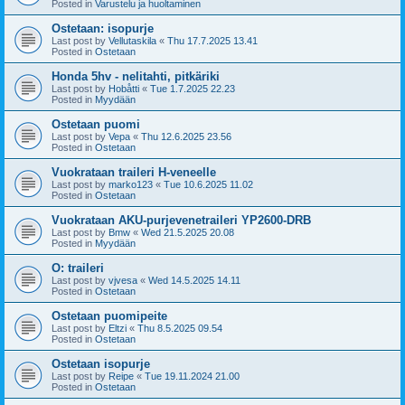
Posted in
Varustelu ja huoltaminen
Ostetaan: isopurje
Last post by
Vellutaskila
«
Thu 17.7.2025 13.41
Posted in
Ostetaan
Honda 5hv - nelitahti, pitkäriki
Last post by
Hobåtti
«
Tue 1.7.2025 22.23
Posted in
Myydään
Ostetaan puomi
Last post by
Vepa
«
Thu 12.6.2025 23.56
Posted in
Ostetaan
Vuokrataan traileri H-veneelle
Last post by
marko123
«
Tue 10.6.2025 11.02
Posted in
Ostetaan
Vuokrataan AKU-purjevenetraileri YP2600-DRB
Last post by
Bmw
«
Wed 21.5.2025 20.08
Posted in
Myydään
O: traileri
Last post by
vjvesa
«
Wed 14.5.2025 14.11
Posted in
Ostetaan
Ostetaan puomipeite
Last post by
Eltzi
«
Thu 8.5.2025 09.54
Posted in
Ostetaan
Ostetaan isopurje
Last post by
Reipe
«
Tue 19.11.2024 21.00
Posted in
Ostetaan