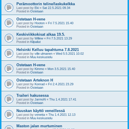
Perämoottorin teline/laskukelkka
Last post by
Eki
«
Sat 22.5.2021 09.34
Posted in
Ostetaan
Ostetaan H-vene
Last post by
Hooton
«
Fri 7.5.2021 15.40
Posted in
Ostetaan
Keskiviikkokisat alkaa 19.5.
Last post by
Willew
«
Fri 7.5.2021 13.29
Posted in
Kilpailut
Helsinki Kelluu tapahtuma 7.8.2021
Last post by
ville ulmanen
«
Wed 5.5.2021 10.02
Posted in
Muu keskustelu
Ostetaan H-vene
Last post by
Kimmo
«
Mon 3.5.2021 15.40
Posted in
Ostetaan
Ostetaan Arteknon H
Last post by
Konrad
«
Fri 2.4.2021 23.29
Posted in
Ostetaan
Traileri hakusessa
Last post by
JarmoN
«
Thu 1.4.2021 17.41
Posted in
Ostetaan
Nuuskan käyttö veneillessä
Last post by
venetta
«
Thu 1.4.2021 12.13
Posted in
Muu keskustelu
Maston jalan murtuminen