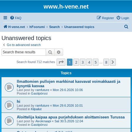
www.h-vene.net
FAQ
Register
Login
S
H-vene.net
hFoorumi
Search
Unanswered topics
e
Unanswered topics
a
Go to advanced search
r
Search
Advanced search
c
Page
1
of
8
1
2
3
4
5
8
Next
Search found 712 matches
h
…
Topics
Ilmattomien pullojen markkinat kasvavat voimakkaasti ja
kysyntä kasvaa
Last post by
ramfuture
«
Mon 29.6.2026 10.06
Posted in
Gastipörssi
hi
Last post by
ramfuture
«
Mon 29.6.2026 10.01
Posted in
Kilpailut
Aloittelija kaipaa apua purjehduksen aloittamiseen Turussa
Last post by
Aivoknaapi
«
Sat 30.5.2026 12.04
Posted in
Gastipörssi