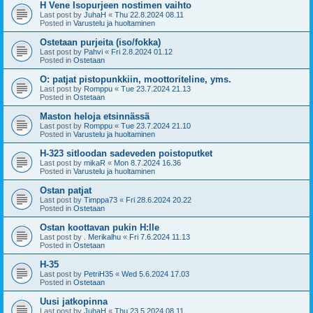
H Vene Isopurjeen nostimen vaihto
Last post by
JuhaH
«
Thu 22.8.2024 08.11
Posted in
Varustelu ja huoltaminen
Ostetaan purjeita (iso/fokka)
Last post by
Pahvi
«
Fri 2.8.2024 01.12
Posted in
Ostetaan
O: patjat pistopunkkiin, moottoriteline, yms.
Last post by
Romppu
«
Tue 23.7.2024 21.13
Posted in
Ostetaan
Maston heloja etsinnässä
Last post by
Romppu
«
Tue 23.7.2024 21.10
Posted in
Varustelu ja huoltaminen
H-323 sitloodan sadeveden poistoputket
Last post by
mikaR
«
Mon 8.7.2024 16.36
Posted in
Varustelu ja huoltaminen
Ostan patjat
Last post by
Timppa73
«
Fri 28.6.2024 20.22
Posted in
Ostetaan
Ostan koottavan pukin H:lle
Last post by
. Merikalhu
«
Fri 7.6.2024 11.13
Posted in
Ostetaan
H-35
Last post by
PetriH35
«
Wed 5.6.2024 17.03
Posted in
Ostetaan
Uusi jatkopinna
Last post by
JuhaH
«
Thu 23.5.2024 08.11