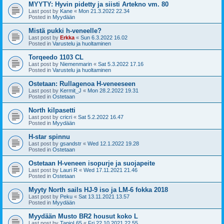
MYYTY: Hyvin pidetty ja siisti Artekno vm. 80
Last post by
Kane
«
Mon 21.3.2022 22.34
Posted in
Myydään
Mistä pukki h-veneelle?
Last post by
Erkka
«
Sun 6.3.2022 16.02
Posted in
Varustelu ja huoltaminen
Torqeedo 1103 CL
Last post by
Niemenmarin
«
Sat 5.3.2022 17.16
Posted in
Varustelu ja huoltaminen
Ostetaan: Rullagenoa H-veneeseen
Last post by
Kermit_J
«
Mon 28.2.2022 19.31
Posted in
Ostetaan
North kilpasetti
Last post by
cricri
«
Sat 5.2.2022 16.47
Posted in
Myydään
H-star spinnu
Last post by
gsandstr
«
Wed 12.1.2022 19.28
Posted in
Ostetaan
Ostetaan H-veneen isopurje ja suojapeite
Last post by
Lauri R
«
Wed 17.11.2021 21.46
Posted in
Ostetaan
Myyty North sails HJ-9 iso ja LM-6 fokka 2018
Last post by
Peku
«
Sat 13.11.2021 13.57
Posted in
Myydään
Myydään Musto BR2 housut koko L
Last post by
TapioL65
«
Fri 22.10.2021 22.55