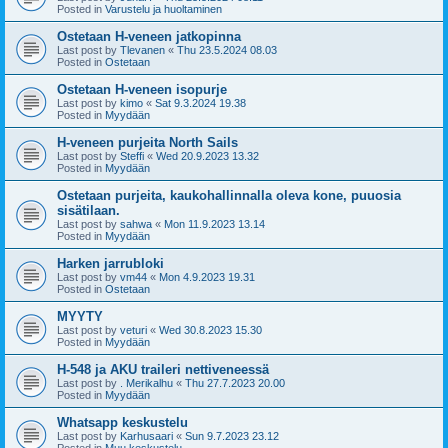
Posted in
Varustelu ja huoltaminen
Ostetaan H-veneen jatkopinna
Last post by
Tlevanen
«
Thu 23.5.2024 08.03
Posted in
Ostetaan
Ostetaan H-veneen isopurje
Last post by
kimo
«
Sat 9.3.2024 19.38
Posted in
Myydään
H-veneen purjeita North Sails
Last post by
Steffi
«
Wed 20.9.2023 13.32
Posted in
Myydään
Ostetaan purjeita, kaukohallinnalla oleva kone, puuosia
sisätilaan.
Last post by
sahwa
«
Mon 11.9.2023 13.14
Posted in
Myydään
Harken jarrubloki
Last post by
vm44
«
Mon 4.9.2023 19.31
Posted in
Ostetaan
MYYTY
Last post by
veturi
«
Wed 30.8.2023 15.30
Posted in
Myydään
H-548 ja AKU traileri nettiveneessä
Last post by
. Merikalhu
«
Thu 27.7.2023 20.00
Posted in
Myydään
Whatsapp keskustelu
Last post by
Karhusaari
«
Sun 9.7.2023 23.12
Posted in
Muu keskustelu