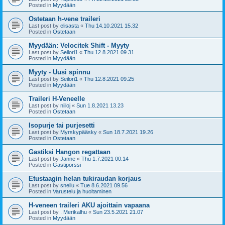
Posted in
Myydään
Ostetaan h-vene traileri
Last post by
elisasta
«
Thu 14.10.2021 15.32
Posted in
Ostetaan
Myydään: Velocitek Shift - Myyty
Last post by
Seilori1
«
Thu 12.8.2021 09.31
Posted in
Myydään
Myyty - Uusi spinnu
Last post by
Seilori1
«
Thu 12.8.2021 09.25
Posted in
Myydään
Traileri H-Veneelle
Last post by
niiloj
«
Sun 1.8.2021 13.23
Posted in
Ostetaan
Isopurje tai purjesetti
Last post by
Myrskypääsky
«
Sun 18.7.2021 19.26
Posted in
Ostetaan
Gastiksi Hangon regattaan
Last post by
Janne
«
Thu 1.7.2021 00.14
Posted in
Gastipörssi
Etustaagin helan tukiraudan korjaus
Last post by
snellu
«
Tue 8.6.2021 09.56
Posted in
Varustelu ja huoltaminen
H-veneen traileri AKU ajoittain vapaana
Last post by
. Merikalhu
«
Sun 23.5.2021 21.07
Posted in
Myydään