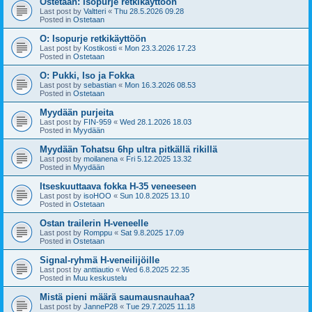
Ostetaan: Isopurje retkikäyttöön
Last post by
Valtteri
«
Thu 28.5.2026 09.28
Posted in
Ostetaan
O: Isopurje retkikäyttöön
Last post by
Kostikosti
«
Mon 23.3.2026 17.23
Posted in
Ostetaan
O: Pukki, Iso ja Fokka
Last post by
sebastian
«
Mon 16.3.2026 08.53
Posted in
Ostetaan
Myydään purjeita
Last post by
FIN-959
«
Wed 28.1.2026 18.03
Posted in
Myydään
Myydään Tohatsu 6hp ultra pitkällä rikillä
Last post by
moilanena
«
Fri 5.12.2025 13.32
Posted in
Myydään
Itseskuuttaava fokka H-35 veneeseen
Last post by
isoHOO
«
Sun 10.8.2025 13.10
Posted in
Ostetaan
Ostan trailerin H-veneelle
Last post by
Romppu
«
Sat 9.8.2025 17.09
Posted in
Ostetaan
Signal-ryhmä H-veneilijöille
Last post by
anttiautio
«
Wed 6.8.2025 22.35
Posted in
Muu keskustelu
Mistä pieni määrä saumausnauhaa?
Last post by
JanneP28
«
Tue 29.7.2025 11.18