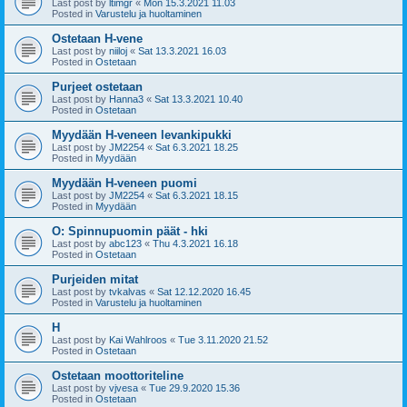
Last post by
ltimgr
«
Mon 15.3.2021 11.03
Posted in
Varustelu ja huoltaminen
Ostetaan H-vene
Last post by
niiloj
«
Sat 13.3.2021 16.03
Posted in
Ostetaan
Purjeet ostetaan
Last post by
Hanna3
«
Sat 13.3.2021 10.40
Posted in
Ostetaan
Myydään H-veneen levankipukki
Last post by
JM2254
«
Sat 6.3.2021 18.25
Posted in
Myydään
Myydään H-veneen puomi
Last post by
JM2254
«
Sat 6.3.2021 18.15
Posted in
Myydään
O: Spinnupuomin päät - hki
Last post by
abc123
«
Thu 4.3.2021 16.18
Posted in
Ostetaan
Purjeiden mitat
Last post by
tvkalvas
«
Sat 12.12.2020 16.45
Posted in
Varustelu ja huoltaminen
H
Last post by
Kai Wahlroos
«
Tue 3.11.2020 21.52
Posted in
Ostetaan
Ostetaan moottoriteline
Last post by
vjvesa
«
Tue 29.9.2020 15.36
Posted in
Ostetaan