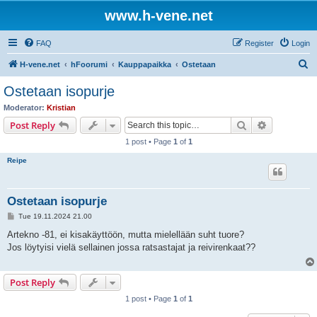
www.h-vene.net
FAQ
Register
Login
S
H-vene.net
hFoorumi
Kauppapaikka
Ostetaan
e
Ostetaan isopurje
a
Moderator:
Kristian
r
Search
Advanced s
Post Reply
c
1 post • Page
1
of
1
h
Reipe
Ostetaan isopurje
P
Tue 19.11.2024 21.00
o
s
Artekno -81, ei kisakäyttöön, mutta mielellään suht tuore?
t
Jos löytyisi vielä sellainen jossa ratsastajat ja reivirenkaat??
Post Reply
1 post • Page
1
of
1