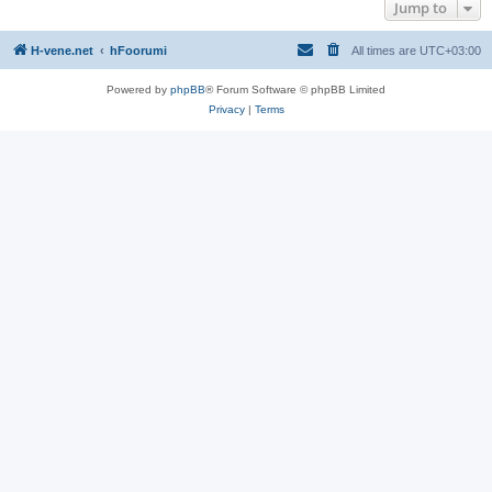
Jump to
H-vene.net
hFoorumi
All times are
UTC+03:00
Powered by
phpBB
® Forum Software © phpBB Limited
Privacy
|
Terms